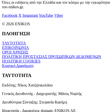
Όλες οι ειδήσεις από την Ελλάδα και τον κόσμο με την εγκυρότητα
του enikos.gr.
Facebook
X
Instagram
YouTube
Viber
© 2026 ENIKOS
ΠΛΟΗΓΗΣΗ
ΤΑΥΤΟΤΗΤΑ
ΕΠΙΚΟΙΝΩΝΙΑ
ΟΡΟΙ ΧΡΗΣΗΣ
ΠΟΛΙΤΙΚΗ ΠΡΟΣΤΑΣΙΑΣ ΠΡΟΣΩΠΙΚΩΝ ΔΕΔΟΜΕΝΩΝ
ΠΟΛΙΤΙΚΗ COOKIES
Κρατική Διαφήμιση
ΤΑΥΤΟΤΗΤΑ
Εκδότης:
Νίκος Χατζηνικολάου
Γενικός Διευθυντής - Διαχειριστής:
Μάνος Νιφλής
Διευθύντρια Σύνταξης:
Στεφανία Κασίμη
Ιδιοκτησία - Δικαιούχος domain:
ENIKOS AE