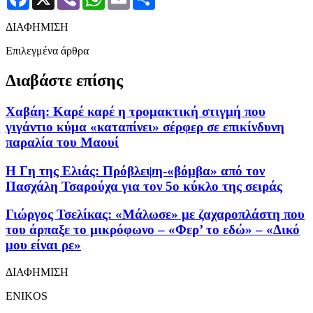
ΔΙΑΦΗΜΙΣΗ
Επιλεγμένα άρθρα
Διαβάστε επίσης
Χαβάη: Καρέ καρέ η τρομακτική στιγμή που
γιγάντιο κύμα «καταπίνει» σέρφερ σε επικίνδυνη
παραλία του Μαουί
Η Γη της Ελιάς: Πρόβλεψη-«βόμβα» από τον
Πασχάλη Τσαρούχα για τον 5ο κύκλο της σειράς
Γιώργος Τσελίκας: «Μάλωσε» με ζαχαροπλάστη που
του άρπαξε το μικρόφωνο – «Φερ’ το εδώ» – «Δικό
μου είναι ρε»
ΔΙΑΦΗΜΙΣΗ
ENIKOS