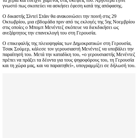
τα χέρια και έδειχνε χαμένος στις σκέψεις του. Αργότερα έγινε
γνωστό πως σκοπεύει να ασκήσει έφεση κατά της απόφασης.
Ο δικαστής Σίντεϊ Στάιν θα ανακοινώσει την ποινή στις 29
Οκτωβρίου, μια εβδομάδα πριν από τις εκλογές της 5ης Νοεμβρίου
στις οποίες ο Μπομπ Μενέντεζ σκόπευε να διεκδικήσει ως
ανεξάρτητος την επανεκλογή του στη Γερουσία.
Ο επικεφαλής της πλειοψηφίας των Δημοκρατικών στη Γερουσία,
Τσακ Σούμερ, κάλεσε τον γερουσιαστή Μενέντεζ να υποβάλει την
παραίτησή του. Μετά την καταδίκη του, «ο γερουσιαστής Μενέντεζ
πρέπει να πράξει τα δέοντα για τους ψηφοφόρους του, τη Γερουσία
και τη χώρα μας, και να παραιτηθεί», υπογραμμίζει σε δήλωσή του.