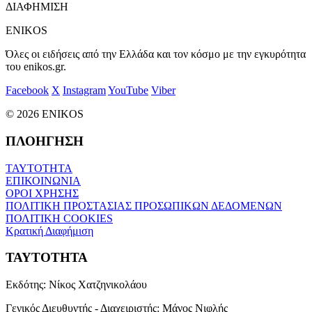
ΔΙΑΦΗΜΙΣΗ
ENIKOS
Όλες οι ειδήσεις από την Ελλάδα και τον κόσμο με την εγκυρότητα
του enikos.gr.
Facebook
X
Instagram
YouTube
Viber
© 2026 ENIKOS
ΠΛΟΗΓΗΣΗ
ΤΑΥΤΟΤΗΤΑ
ΕΠΙΚΟΙΝΩΝΙΑ
ΟΡΟΙ ΧΡΗΣΗΣ
ΠΟΛΙΤΙΚΗ ΠΡΟΣΤΑΣΙΑΣ ΠΡΟΣΩΠΙΚΩΝ ΔΕΔΟΜΕΝΩΝ
ΠΟΛΙΤΙΚΗ COOKIES
Κρατική Διαφήμιση
ΤΑΥΤΟΤΗΤΑ
Εκδότης:
Νίκος Χατζηνικολάου
Γενικός Διευθυντής - Διαχειριστής:
Μάνος Νιφλής