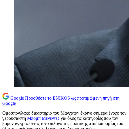
Google
Προσθέστε το ENIKOS ως προτιμώμενη πηγή στη
Google
Ομοσπονδιακό δικαστήριο του Μανχάταν έκρινε σήμερα ένοχο τον
γερουσιαστή
Μπομπ Μενέντεζ
για όλες τις κατηγορίες που τον
βάρυναν, γράφοντας τον επίλογο της πολιτικής σταδιοδρομίας του
άλλοτε πανίσχυρου στελέχους των Δημοκρατικών.