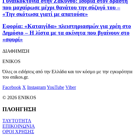
Γυναικοκτονία στην Ζάκυνθο: Ισόβια στον δράστη
που μαχαίρωσε μέχρι θανάτου την σύζυγό του –
«Την σκότωσα γιατί με απατούσε»
Εφορία: «Καταιγίδα» πλειστηριασμών για χρέη στο
Δημόσιο – Η λίστα με τα ακίνητα που βγαίνουν στο
«σφυρί»
ΔΙΑΦΗΜΙΣΗ
ENIKOS
Όλες οι ειδήσεις από την Ελλάδα και τον κόσμο με την εγκυρότητα
του enikos.gr.
Facebook
X
Instagram
YouTube
Viber
© 2026 ENIKOS
ΠΛΟΗΓΗΣΗ
ΤΑΥΤΟΤΗΤΑ
ΕΠΙΚΟΙΝΩΝΙΑ
ΟΡΟΙ ΧΡΗΣΗΣ