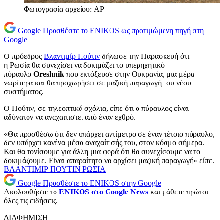
Φωτογραφία αρχείου: AP
Google
Προσθέστε το ENIKOS ως προτιμώμενη πηγή στη
Google
Ο πρόεδρος
Βλαντιμίρ Πούτιν
δήλωσε την Παρασκευή ότι
η Ρωσία θα συνεχίσει να δοκιμάζει το υπερηχητικό
πύραυλο
Oreshnik
που εκτόξευσε στην Ουκρανία, μια μέρα
νωρίτερα και θα προχωρήσει σε μαζική παραγωγή του νέου
συστήματος.
Ο Πούτιν, σε τηλεοπτικά σχόλια, είπε ότι ο πύραυλος είναι
αδύνατον να αναχαιτιστεί από έναν εχθρό.
«Θα προσθέσω ότι δεν υπάρχει αντίμετρο σε έναν τέτοιο πύραυλο,
δεν υπάρχει κανένα μέσο αναχαίτισής του, στον κόσμο σήμερα.
Και θα τονίσουμε για άλλη μια φορά ότι θα συνεχίσουμε να το
δοκιμάζουμε. Είναι απαραίτητο να αρχίσει μαζική παραγωγή» είπε.
ΒΛΑΝΤΙΜΙΡ ΠΟΥΤΙΝ
ΡΩΣΙΑ
Google
Προσθέστε το ENIKOS στην Google
Ακολουθήστε το
ENIKOS στο Google News
και μάθετε πρώτοι
όλες τις ειδήσεις.
ΔΙΑΦΗΜΙΣΗ