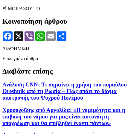
ΜΟΙΡΑΣΟΥ ΤΟ
Κοινοποίηση άρθρου
Facebook
X
Viber
WhatsApp
Email
Μοιραστείτε
ΔΙΑΦΗΜΙΣΗ
Επιλεγμένα άρθρα
Διαβάστε επίσης
Ανάλυση CNN: Τι σημαίνει η χρήση του πυραύλου
Oreshnik από τη Ρωσία – Πώς σπάει το δόγμα
αποτροπής του Ψυχρού Πολέμου
Χρυσοχοΐδης από Αργολίδα: «Η νομιμότητα και η
επιβολή του νόμου για μας είναι αυτονόητη
υποχρέωση και θα επιβληθεί έναντι πάντων»