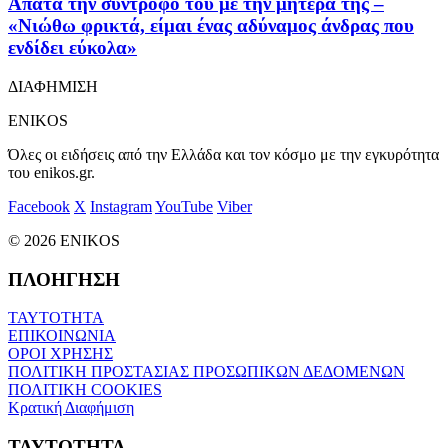
Απατά την σύντροφό του με την μητέρα της –
«Νιώθω φρικτά, είμαι ένας αδύναμος άνδρας που
ενδίδει εύκολα»
ΔΙΑΦΗΜΙΣΗ
ENIKOS
Όλες οι ειδήσεις από την Ελλάδα και τον κόσμο με την εγκυρότητα
του enikos.gr.
Facebook
X
Instagram
YouTube
Viber
© 2026 ENIKOS
ΠΛΟΗΓΗΣΗ
ΤΑΥΤΟΤΗΤΑ
ΕΠΙΚΟΙΝΩΝΙΑ
ΟΡΟΙ ΧΡΗΣΗΣ
ΠΟΛΙΤΙΚΗ ΠΡΟΣΤΑΣΙΑΣ ΠΡΟΣΩΠΙΚΩΝ ΔΕΔΟΜΕΝΩΝ
ΠΟΛΙΤΙΚΗ COOKIES
Κρατική Διαφήμιση
ΤΑΥΤΟΤΗΤΑ