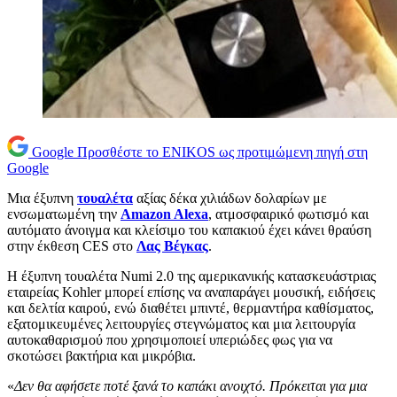
Google
Προσθέστε το ENIKOS ως προτιμώμενη πηγή στη
Google
Μια έξυπνη
τουαλέτα
αξίας δέκα χιλιάδων δολαρίων με
ενσωματωμένη την
Amazon Alexa
, ατμοσφαιρικό φωτισμό και
αυτόματο άνοιγμα και κλείσιμο του καπακιού έχει κάνει θραύση
στην έκθεση CES στο
Λας Βέγκας
.
Η έξυπνη τουαλέτα Numi 2.0 της αμερικανικής κατασκευάστριας
εταιρείας Kohler μπορεί επίσης να αναπαράγει μουσική, ειδήσεις
και δελτία καιρού, ενώ διαθέτει μπιντέ, θερμαντήρα καθίσματος,
εξατομικευμένες λειτουργίες στεγνώματος και μια λειτουργία
αυτοκαθαρισμού που χρησιμοποιεί υπεριώδες φως για να
σκοτώσει βακτήρια και μικρόβια.
«
Δεν θα αφήσετε ποτέ ξανά το καπάκι ανοιχτό. Πρόκειται για μια