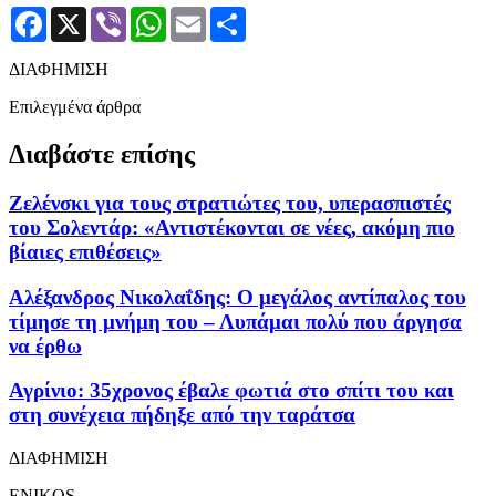
Facebook
X
Viber
WhatsApp
Email
Μοιραστείτε
ΔΙΑΦΗΜΙΣΗ
Επιλεγμένα άρθρα
Διαβάστε επίσης
Ζελένσκι για τους στρατιώτες του, υπερασπιστές
του Σολεντάρ: «Αντιστέκονται σε νέες, ακόμη πιο
βίαιες επιθέσεις»
Αλέξανδρος Νικολαΐδης: Ο μεγάλος αντίπαλος του
τίμησε τη μνήμη του – Λυπάμαι πολύ που άργησα
να έρθω
Αγρίνιο: 35χρονος έβαλε φωτιά στο σπίτι του και
στη συνέχεια πήδηξε από την ταράτσα
ΔΙΑΦΗΜΙΣΗ
ENIKOS