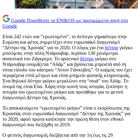
Google
Προσθέστε το ENIKOS ως προτιμώμενη πηγή στη
Google
Είναι 242 ετών και “ερωτευμένο”, το δεύτερο γηραιότερο στην
Ευρώπη και φέτος συμμετέχει στον ευρωπαϊκό διαγωνισμό
“Δέντρο της Χρονιάς” για το 2020. Ο λόγος για ένα
δέντρο
γκίγκο
μπιλόμπα, στην πόλη Ντάρουβαρ, περίπου 130 χιλιόμετρα
ανατολικά του Ζάγκρεμπ. Το αρσενικό
δέντρο
γκίγκο στο
Ντάρουβαρ ονομάζεται “Αδάμ” και βρίσκεται μπροστά από τη
νότια είσοδο του κάστρου “Αντον Γιάνκοβιτς”. Ο κορμός του έχει
περιφέρεια επτά μέτρων και είναι μνημείο φυσικής κληρονομιάς.
Ένα θηλυκό δέντρο γκίγκο μεγαλώνει στη “σκιά” του Αδάμ. Το
όνομά της είναι Εύα. Χάρη στην κοινή τους ιστορία, ξεκίνησε η
ιστορία του ερωτευμένου γκίγκο και προτάθηκε για το φετινό
διαγωνισμό Δέντρο της Χρονιάς.
Το αποκαλούμενο “ερωτευμένο γκίγκο” είναι ο εκπρόσωπος της
Κροατίας στον ευρωπαϊκό διαγωνισμό “Δέντρο της Χρονιάς” για
το 2020, αφού πρώτα κατέκτησε την πρώτη θέση στον εθνικό
διαγωνισμό που διεξήχθη το 2019.
Ο φετινός διαγωνισμός διεξάγεται από την 1η έως τις 29