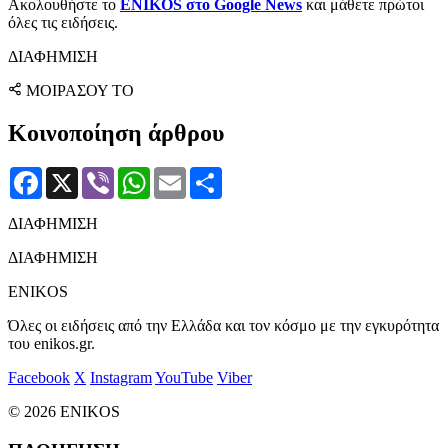
Ακολουθήστε το
ENIKOS στο Google News
και μάθετε πρώτοι
όλες τις ειδήσεις.
ΔΙΑΦΗΜΙΣΗ
ΜΟΙΡΑΣΟΥ ΤΟ
Κοινοποίηση άρθρου
Facebook
X
Viber
WhatsApp
Email
Μοιραστείτε
ΔΙΑΦΗΜΙΣΗ
ΔΙΑΦΗΜΙΣΗ
ENIKOS
Όλες οι ειδήσεις από την Ελλάδα και τον κόσμο με την εγκυρότητα
του enikos.gr.
Facebook
X
Instagram
YouTube
Viber
© 2026 ENIKOS