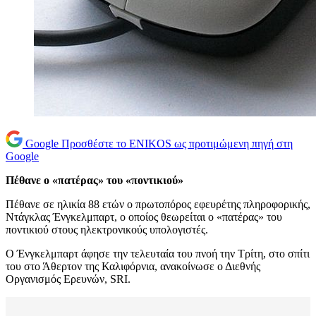
Google
Προσθέστε το ENIKOS ως προτιμώμενη πηγή στη
Google
Πέθανε ο «πατέρας» του «ποντικιού»
Πέθανε σε ηλικία 88 ετών ο πρωτοπόρος εφευρέτης πληροφορικής,
Ντάγκλας Ένγκελμπαρτ, ο οποίος θεωρείται ο «πατέρας» του
ποντικιού στους ηλεκτρονικούς υπολογιστές.
Ο Ένγκελμπαρτ άφησε την τελευταία του πνοή την Τρίτη, στο σπίτι
του στο Άθερτον της Καλιφόρνια, ανακοίνωσε ο Διεθνής
Οργανισμός Ερευνών, SRI.