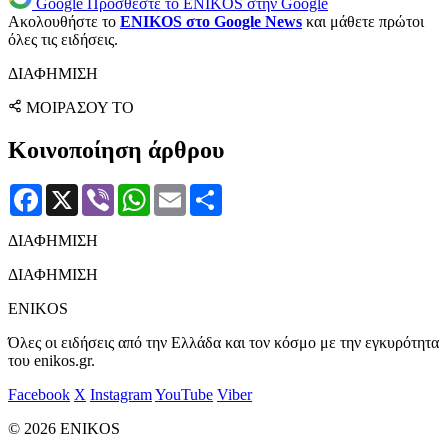
Google
Προσθέστε το ENIKOS στην Google
Ακολουθήστε το
ENIKOS στο Google News
και μάθετε πρώτοι
όλες τις ειδήσεις.
ΔΙΑΦΗΜΙΣΗ
ΜΟΙΡΑΣΟΥ ΤΟ
Κοινοποίηση άρθρου
Facebook
X
Viber
WhatsApp
Email
Μοιραστείτε
ΔΙΑΦΗΜΙΣΗ
ΔΙΑΦΗΜΙΣΗ
ENIKOS
Όλες οι ειδήσεις από την Ελλάδα και τον κόσμο με την εγκυρότητα
του enikos.gr.
Facebook
X
Instagram
YouTube
Viber
© 2026 ENIKOS