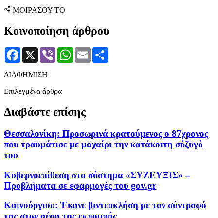
ΜΟΙΡΑΣΟΥ ΤΟ
Κοινοποίηση άρθρου
Facebook
X
Viber
WhatsApp
Email
Μοιραστείτε
ΔΙΑΦΗΜΙΣΗ
Επιλεγμένα άρθρα
Διαβάστε επίσης
Θεσσαλονίκη: Προσωρινά κρατούμενος ο 87χρονος
που τραυμάτισε με μαχαίρι την κατάκοιτη σύζυγό
του
Κυβερνοεπίθεση στο σύστημα «ΣΥΖΕΥΞΙΣ» –
Προβλήματα σε εφαρμογές του gov.gr
Καινούργιου: Έκανε βιντεοκλήση με τον σύντροφό
της στον αέρα της εκπομπής