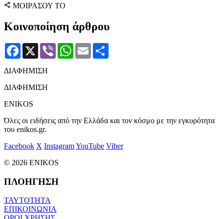
ΜΟΙΡΑΣΟΥ ΤΟ
Κοινοποίηση άρθρου
Facebook
X
Viber
WhatsApp
Email
Μοιραστείτε
ΔΙΑΦΗΜΙΣΗ
ΔΙΑΦΗΜΙΣΗ
ENIKOS
Όλες οι ειδήσεις από την Ελλάδα και τον κόσμο με την εγκυρότητα
του enikos.gr.
Facebook
X
Instagram
YouTube
Viber
© 2026 ENIKOS
ΠΛΟΗΓΗΣΗ
ΤΑΥΤΟΤΗΤΑ
ΕΠΙΚΟΙΝΩΝΙΑ
ΟΡΟΙ ΧΡΗΣΗΣ