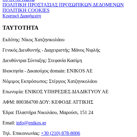
ΠΟΛΙΤΙΚΗ ΠΡΟΣΤΑΣΙΑΣ ΠΡΟΣΩΠΙΚΩΝ ΔΕΔΟΜΕΝΩΝ
ΠΟΛΙΤΙΚΗ COOKIES
Κρατική Διαφήμιση
ΤΑΥΤΟΤΗΤΑ
Εκδότης:
Νίκος Χατζηνικολάου
Γενικός Διευθυντής - Διαχειριστής:
Μάνος Νιφλής
Διευθύντρια Σύνταξης:
Στεφανία Κασίμη
Ιδιοκτησία - Δικαιούχος domain:
ENIKOS AE
Νόμιμος Εκπρόσωπος:
Στέργιος Χατζηνικολάου
Επωνυμία:
ΕΝΙΚΟΣ ΥΠΗΡΕΣΙΕΣ ΔΙΑΔΙΚΤΥΟΥ ΑΕ
ΑΦΜ:
800384700
ΔΟΥ:
ΚΕΦΟΔΕ ΑΤΤΙΚΗΣ
Έδρα:
Πλαστήρα Νικολάου, Μαρούσι, 151 24
Email:
info@enikos.gr
Τηλ. Επικοινωνίας:
+30 (210) 878-8006