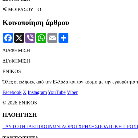
ΜΟΙΡΑΣΟΥ ΤΟ
Κοινοποίηση άρθρου
Facebook
X
Viber
WhatsApp
Email
Μοιραστείτε
ΔΙΑΦΗΜΙΣΗ
ΔΙΑΦΗΜΙΣΗ
ENIKOS
Όλες οι ειδήσεις από την Ελλάδα και τον κόσμο με την εγκυρότητα τ
Facebook
X
Instagram
YouTube
Viber
© 2026 ENIKOS
ΠΛΟΗΓΗΣΗ
ΤΑΥΤΟΤΗΤΑ
ΕΠΙΚΟΙΝΩΝΙΑ
ΟΡΟΙ ΧΡΗΣΗΣ
ΠΟΛΙΤΙΚΗ ΠΡΟΣ