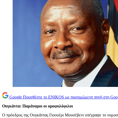
Google
Προσθέστε το ENIKOS ως προτιμώμενη πηγή στη Goo
Ουγκάντα: Παράνομοι οι ομοφυλόφιλοι
Ο πρόεδρος της Ουγκάντας Γιοουέρι Μουσέβενι υπέγραψε το νομοσχ