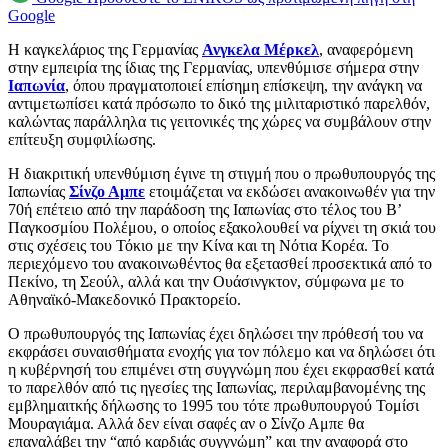
Google
Η καγκελάριος της Γερμανίας
Ανγκελα Μέρκελ
, αναφερόμενη
στην εμπειρία της ίδιας της Γερμανίας, υπενθύμισε σήμερα στην
Ιαπωνία
, όπου πραγματοποιεί επίσημη επίσκεψη, την ανάγκη να
αντιμετωπίσει κατά πρόσωπο το δικό της μιλιταριστικό παρελθόν,
καλώντας παράλληλα τις γειτονικές της χώρες να συμβάλουν στην
επίτευξη συμφιλίωσης.
Η διακριτική υπενθύμιση έγινε τη στιγμή που ο πρωθυπουργός της
Ιαπωνίας
Σίνζο Αμπε
ετοιμάζεται να εκδώσει ανακοινωθέν για την
70ή επέτειο από την παράδοση της Ιαπωνίας στο τέλος του Β’
Παγκοσμίου Πολέμου, ο οποίος εξακολουθεί να ρίχνει τη σκιά του
στις σχέσεις του Τόκιο με την Κίνα και τη Νότια Κορέα. Το
περιεχόμενο του ανακοινωθέντος θα εξετασθεί προσεκτικά από το
Πεκίνο, τη Σεούλ, αλλά και την Ουάσινγκτον, σύμφωνα με το
Αθηναϊκό-Μακεδονικό Πρακτορείο.
Ο πρωθυπουργός της Ιαπωνίας έχει δηλώσει την πρόθεσή του να
εκφράσει συναισθήματα ενοχής για τον πόλεμο και να δηλώσει ότι
η κυβέρνησή του επιμένει στη συγγνώμη που έχει εκφρασθεί κατά
το παρελθόν από τις ηγεσίες της Ιαπωνίας, περιλαμβανομένης της
εμβλημαιτκής δήλωσης το 1995 του τότε πρωθυπουργού Τομίσι
Μουραγιάμα. Αλλά δεν είναι σαφές αν ο Σίνζο Αμπε θα
επαναλάβει την “από καρδιάς συγγνώμη” και την αναφορά στο