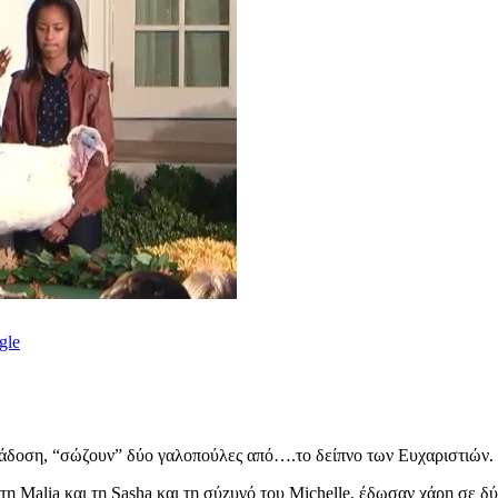
gle
άδοση, “σώζουν” δύο γαλοπούλες από….το δείπνο των Ευχαριστιών.
 τη Malia και τη Sasha και τη σύzυγό του Michelle, έδωσαν χάρη σε 