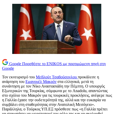
Google
Προσθέστε το ENIKOS ως προτιμώμενη πηγή στη
Google
Τον εκνευρισμό του
Μεβλούτ Τσαβούσογλου
προκάλεσε η
ανάρτηση του
Εμανουέλ Μακρόν
στα ελληνικά, μετά τη
συνάντηση με τον Νίκο Αναστασιάδη την Πέμπτη. Ο υπουργός
Εξωτερικών της Τουρκίας, σύμφωνα με το Anadolu, απαντώντας
στο σχόλιο του Μακρόν για τις τουρκικές προκλήσεις, ανέφερε πως
η Γαλλία έχασε την ουδετερότητά της, αλλά και την ευκαιρία να
συμβάλει στη σταθερότητας στην Ανατολική Μεσόγειο».
Παράλληλα, ο Τούρκος ΥΠ.ΕΞ πρόσθεσε πως «η Γαλλία πρέπει
να σταματήσει να μεγιστοποιεί τον ρόλο της και να ακολουθεί