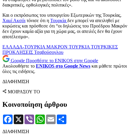
διακριτικές, ορθολογικές πολιτικές».
Και ο εκπρόσωπος του υπουργείου Εξωτερικών της Τουρκίας,
Χαμί Ακσόι
τόνισε ότι η
Τουρκία
δεν μπορεί να απειληθεί με
κυρώσεις και πρόσθεσε ότι “οι δηλώσεις του Προέδρου Μακρόν
δεν έχουν καμία αξία για τη χώρα μας, οι απειλές δεν θα έχουν
αποτέλεσμα».
ΕΛΛΑΔΑ-ΤΟΥΡΚΙΑ
ΜΑΚΡΟΝ
ΤΟΥΡΚΙΑ
ΤΟΥΡΚΙΚΕΣ
ΠΡΟΚΛΗΣΕΙΣ
Τσαβούσογλου
Google
Προσθέστε το ENIKOS στην Google
Ακολουθήστε το
ENIKOS στο Google News
και μάθετε πρώτοι
όλες τις ειδήσεις.
ΔΙΑΦΗΜΙΣΗ
ΜΟΙΡΑΣΟΥ ΤΟ
Κοινοποίηση άρθρου
Facebook
X
Viber
WhatsApp
Email
Μοιραστείτε
ΔΙΑΦΗΜΙΣΗ