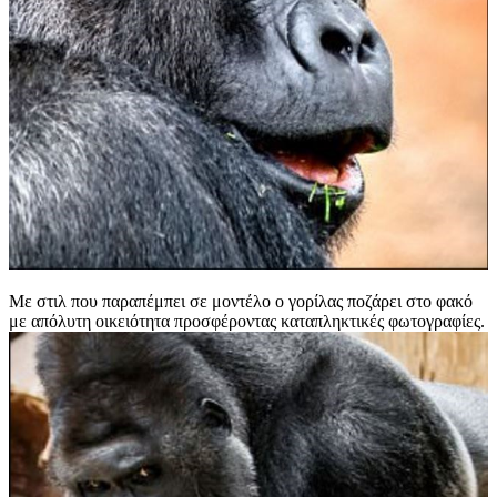
Με στιλ που παραπέμπει σε μοντέλο ο γορίλας ποζάρει στο φακό
με απόλυτη οικειότητα προσφέροντας καταπληκτικές φωτογραφίες.