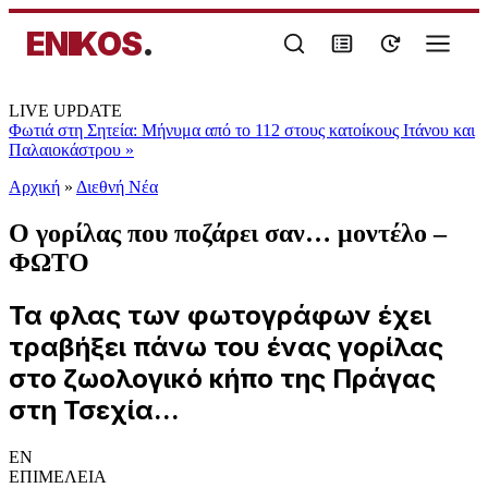
ENIKOS
.
LIVE UPDATE
Φωτιά στη Σητεία: Μήνυμα από το 112 στους κατοίκους Ιτάνου και
Παλαιοκάστρου
»
Αρχική
»
Διεθνή Νέα
O γορίλας που ποζάρει σαν… μοντέλο –
ΦΩΤΟ
Τα φλας των φωτογράφων έχει
τραβήξει πάνω του ένας γορίλας
στο ζωολογικό κήπο της Πράγας
στη Τσεχία...
EN
ΕΠΙΜΕΛΕΙΑ