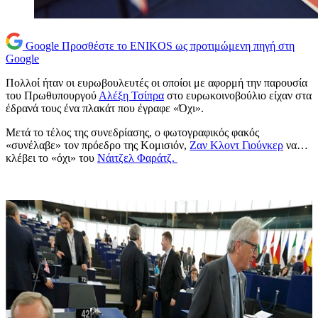
Google
Προσθέστε το ENIKOS ως προτιμώμενη πηγή στη
Google
Πολλοί ήταν οι ευρωβουλευτές οι οποίοι με αφορμή την παρουσία
του Πρωθυπουργού
Αλέξη Τσίπρα
στο ευρωκοινοβούλιο είχαν στα
έδρανά τους ένα πλακάτ που έγραφε «Όχι».
Μετά το τέλος της συνεδρίασης, ο φωτογραφικός φακός
«συνέλαβε» τον πρόεδρο της Κομισιόν,
Ζαν Κλοντ Γιούνκερ
να…
κλέβει το «όχι» του
Νάιτζελ Φαράτζ.