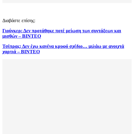
Διαβάστε επίσης:
Γιούνκερ: Δεν προτάθηκε ποτέ μείωση των συντάξεων και
μισθών – ΒΙΝΤΕΟ
Τσίπρας: Δεν έχω κανένα κρυφό σχέδιο… μιλάω με ανοιχτά
χαρτιά – ΒΙΝΤΕΟ