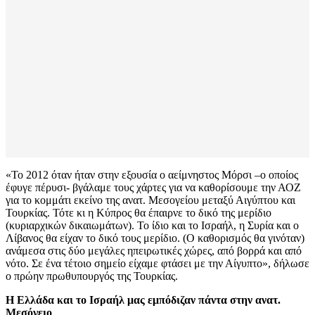
«Το 2012 όταν ήταν στην εξουσία ο αείμνηστος Μόρσι –ο οποίος
έφυγε πέρυσι- βγάλαμε τους χάρτες για να καθορίσουμε την ΑΟΖ
για το κομμάτι εκείνο της ανατ. Μεσογείου μεταξύ Αιγύπτου και
Τουρκίας. Τότε κι η Κύπρος θα έπαιρνε το δικό της μερίδιο
(κυριαρχικών δικαιωμάτων). Το ίδιο και το Ισραήλ, η Συρία και ο
Λίβανος θα είχαν το δικό τους μερίδιο. (Ο καθορισμός θα γινόταν)
ανάμεσα στις δύο μεγάλες ηπειρωτικές χώρες, από βορρά και από
νότο. Σε ένα τέτοιο σημείο είχαμε φτάσει με την Αίγυπτο», δήλωσε
ο πρώην πρωθυπουργός της Τουρκίας.
Η Ελλάδα και το Ισραήλ μας εμπόδιζαν πάντα στην ανατ.
Μεσόγειο