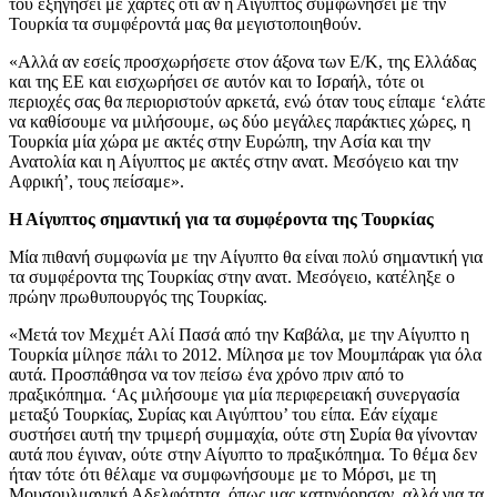
του εξηγήσει με χάρτες ότι αν η Αίγυπτος συμφωνήσει με την
Τουρκία τα συμφέροντά μας θα μεγιστοποιηθούν.
«Αλλά αν εσείς προσχωρήσετε στον άξονα των Ε/Κ, της Ελλάδας
και της ΕΕ και εισχωρήσει σε αυτόν και το Ισραήλ, τότε οι
περιοχές σας θα περιοριστούν αρκετά, ενώ όταν τους είπαμε ‘ελάτε
να καθίσουμε να μιλήσουμε, ως δύο μεγάλες παράκτιες χώρες, η
Τουρκία μία χώρα με ακτές στην Ευρώπη, την Ασία και την
Ανατολία και η Αίγυπτος με ακτές στην ανατ. Μεσόγειο και την
Αφρική’, τους πείσαμε».
Η Αίγυπτος σημαντική για τα συμφέροντα της Τουρκίας
Μία πιθανή συμφωνία με την Αίγυπτο θα είναι πολύ σημαντική για
τα συμφέροντα της Τουρκίας στην ανατ. Μεσόγειο, κατέληξε ο
πρώην πρωθυπουργός της Τουρκίας.
«Μετά τον Μεχμέτ Αλί Πασά από την Καβάλα, με την Αίγυπτο η
Τουρκία μίλησε πάλι το 2012. Μίλησα με τον Μουμπάρακ για όλα
αυτά. Προσπάθησα να τον πείσω ένα χρόνο πριν από το
πραξικόπημα. ‘Ας μιλήσουμε για μία περιφερειακή συνεργασία
μεταξύ Τουρκίας, Συρίας και Αιγύπτου’ του είπα. Εάν είχαμε
συστήσει αυτή την τριμερή συμμαχία, ούτε στη Συρία θα γίνονταν
αυτά που έγιναν, ούτε στην Αίγυπτο το πραξικόπημα. Το θέμα δεν
ήταν τότε ότι θέλαμε να συμφωνήσουμε με το Μόρσι, με τη
Μουσουλμανική Αδελφότητα, όπως μας κατηγόρησαν, αλλά για τα