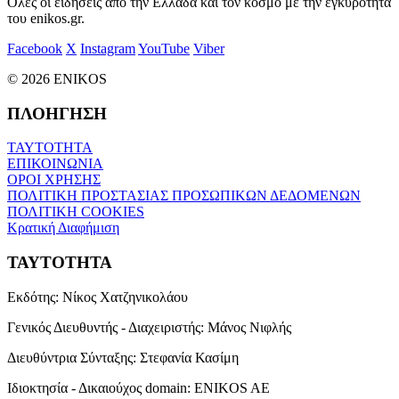
Όλες οι ειδήσεις από την Ελλάδα και τον κόσμο με την εγκυρότητα
του enikos.gr.
Facebook
X
Instagram
YouTube
Viber
© 2026 ENIKOS
ΠΛΟΗΓΗΣΗ
ΤΑΥΤΟΤΗΤΑ
ΕΠΙΚΟΙΝΩΝΙΑ
ΟΡΟΙ ΧΡΗΣΗΣ
ΠΟΛΙΤΙΚΗ ΠΡΟΣΤΑΣΙΑΣ ΠΡΟΣΩΠΙΚΩΝ ΔΕΔΟΜΕΝΩΝ
ΠΟΛΙΤΙΚΗ COOKIES
Κρατική Διαφήμιση
ΤΑΥΤΟΤΗΤΑ
Εκδότης:
Νίκος Χατζηνικολάου
Γενικός Διευθυντής - Διαχειριστής:
Μάνος Νιφλής
Διευθύντρια Σύνταξης:
Στεφανία Κασίμη
Ιδιοκτησία - Δικαιούχος domain:
ENIKOS AE