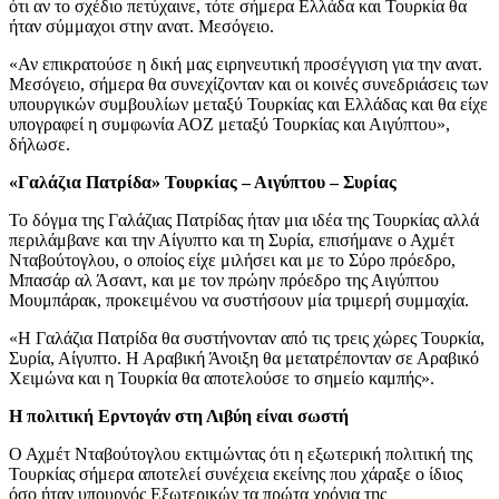
ότι αν το σχέδιο πετύχαινε, τότε σήμερα Ελλάδα και Τουρκία θα
ήταν σύμμαχοι στην ανατ. Μεσόγειο.
«Αν επικρατούσε η δική μας ειρηνευτική προσέγγιση για την ανατ.
Μεσόγειο, σήμερα θα συνεχίζονταν και οι κοινές συνεδριάσεις των
υπουργικών συμβουλίων μεταξύ Τουρκίας και Ελλάδας και θα είχε
υπογραφεί η συμφωνία ΑΟΖ μεταξύ Τουρκίας και Αιγύπτου»,
δήλωσε.
«Γαλάζια Πατρίδα» Τουρκίας – Αιγύπτου – Συρίας
Το δόγμα της Γαλάζιας Πατρίδας ήταν μια ιδέα της Τουρκίας αλλά
περιλάμβανε και την Αίγυπτο και τη Συρία, επισήμανε ο Αχμέτ
Νταβούτογλου, ο οποίος είχε μιλήσει και με το Σύρο πρόεδρο,
Μπασάρ αλ Άσαντ, και με τον πρώην πρόεδρο της Αιγύπτου
Μουμπάρακ, προκειμένου να συστήσουν μία τριμερή συμμαχία.
«Η Γαλάζια Πατρίδα θα συστήνονταν από τις τρεις χώρες Τουρκία,
Συρία, Αίγυπτο. Η Αραβική Άνοιξη θα μετατρέπονταν σε Αραβικό
Χειμώνα και η Τουρκία θα αποτελούσε το σημείο καμπής».
Η πολιτική Ερντογάν στη Λιβύη είναι σωστή
Ο Αχμέτ Νταβούτογλου εκτιμώντας ότι η εξωτερική πολιτική της
Τουρκίας σήμερα αποτελεί συνέχεια εκείνης που χάραξε ο ίδιος
όσο ήταν υπουργός Εξωτερικών τα πρώτα χρόνια της