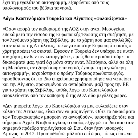
έχει τη μεγαλύτερη ακτογραμμή, εξαιρώντας από τους
υπολογισμούς του βέβαια τα νησιά.
Λόγω Καστελόριζου Τουρκία και Αίγυπτος «φυλακίζονται»
«Όσον αφορά τον καθορισμό της ΑΟΖ στην ανατ. Μεσογείου,
ειδικά μετά την είσοδο της Ευρωπαϊκής Ένωσης στη συζήτηση, με
τον λεγόμενο χάρτη της Σεβίλλης, με το χάρτη που μας εγκλώβιζε
στον κόλπο της Αττάλειας, το έλεγα και στην Ευρώπη ότι αυτός ο
χάρτης πρέπει να σκιστεί. Εφόσον η Τουρκία δεν υπάρχει σε αυτόν
τον χάρτη, αν δεν τον καταργήσετε, εμείς θα υπερασπιστούμε τα
δικαιώματά μας, γιατί όχι μόνο στην ανατ. Μεσόγειο, αλλά σε όλη
τη Μεσόγειο, αν εξαιρέσουμε τα νησιά, έχουμε τη μεγαλύτερη
ακτογραμμή», ισχυρίστηκε ο πρώην Τούρκος πρωθυπουργός,
προσθέτοντας ότι το ίδιο επιχείρημα χρησιμοποίησε για να πείσει
και την Αίγυπτο, προκειμένου να αντιδράσουν μαζί προς την ΕΕ
για το χάρτη της Σεβίλλης, καθώς λόγω του Καστελόριζου
αποκλείονταν από τον καθορισμό της ΑΟΖ δύο μεγάλες χώρες.
«Δεν μπορείτε λόγω του Καστελόριζου να μας φυλακίζετε στον
κόλπο της Αττάλειας, είναι σαν να μας πνίγετε. Ούτε τα δικαιώματα
των Τουρκοκυπρίων μπορούν να αγνοηθούν», υποστήριζε τότε και
σήμερα ο Αχμέτ Νταβούτογλου, ο οποίος εξήγησε τα ίδια και στον
σημερινό πρόεδρο της Αιγύπτου αλ Σίσι, όταν ήταν υπουργός
Άμυνας το 2012. Προσπαθούσε μάλιστα επί ώρες –όπως είπε- να