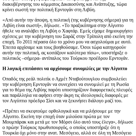
διακυβέρνησης του κόμματος Δικαιοσύνης και Ανάπτυξης, τώρα
κρίνει σωστή την πολιτική Ερντογάν στη Λιβύη.
«Από αυτήν την άποψη, η πολιτική (της κυβέρνησης σήμερα) για τη
Λιβύη είναι σωστή», δήλωσε. «Το πραξικόπημα στην Αίγυπτο
ήθελε να αναλάβει τη Λιβύη ο Χαφτάρ. Εμείς είχαμε δημιουργήσει
σχέσεις με την κυβέρνηση του Σαράζ στην Τρίπολη από εκείνη την
εποχή. Το 2011 πέρασα όλο το χρόνο μου να ασχολούμαι με αυτό.
Έπειτα αρχίσαμε και τους βοηθούσαμε. Όσοι τώρα κατηγορούν
αυτήν την πολιτική, ας κοιτάξουν καλύτερα πίσω», υποστήριξε ο
πολιτικός –σήμερα- αντίπαλος του Τούρκου προέδρου Ερντογάν.
Η λογική επιτάσσει να αρχίσουμε συνομιλίες με την Αίγυπτο
Οπαδός της ρεάλ πολιτίκ ο Αχμέτ Νταβούτουγλου συμβουλεύει
την κυβέρνηση Ερντογάν να συνεχίσει να συνομιλεί με τη Ρωσία
για το θέμα της Λιβύης παρότι υποστηρίζουν διαφορετικές πλευρές
και παράλληλα να αφήσει στην άκρη τις ιδεολογικές διαφορές με
τον Αιγύπτιο πρόεδρο Σίσι και να ξεκινήσει διάλογο μαζί του.
«Πρέπει να σκεφτούμε ορθολογικά και να μιλήσουμε με την
Αίγυπτο. Εκείνη την εποχή όταν μιλούσα πρώτα με τον
Μουμπάρακ και μετά με τον Μόρσι όλο αυτό τους έλεγα», δήλωσε
ο πρώην Τούρκος πρωθυπουργός, ο οποίος υποστήριξε ότι η
Τουρκία όχι μόνο στην ανατ. Μεσόγειο, αλλά σε όλη τη Μεσόγειο