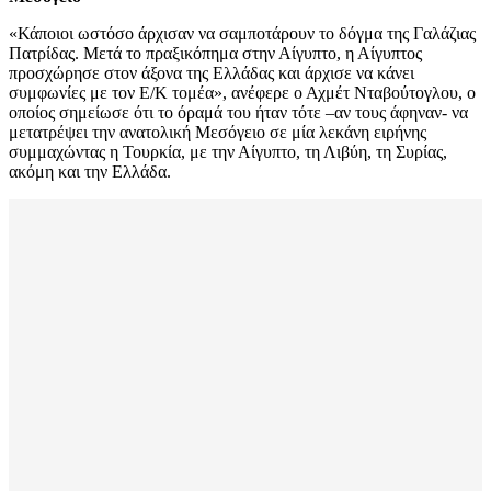
«Κάποιοι ωστόσο άρχισαν να σαμποτάρουν το δόγμα της Γαλάζιας
Πατρίδας. Μετά το πραξικόπημα στην Αίγυπτο, η Αίγυπτος
προσχώρησε στον άξονα της Ελλάδας και άρχισε να κάνει
συμφωνίες με τον Ε/Κ τομέα», ανέφερε ο Αχμέτ Νταβούτογλου, ο
οποίος σημείωσε ότι το όραμά του ήταν τότε –αν τους άφηναν- να
μετατρέψει την ανατολική Μεσόγειο σε μία λεκάνη ειρήνης
συμμαχώντας η Τουρκία, με την Αίγυπτο, τη Λιβύη, τη Συρίας,
ακόμη και την Ελλάδα.