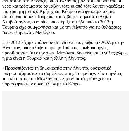
αντίσταση στη Βεγγάζη, αποστέλλοντας μάλιστα και βοήθεια σε
νερό και τρόφιμα στο ραμαζάνι τότε κι από τότε λοιπόν χαράξαμε
μία γραμμή μεταξύ Κρήτης και Κύπρου και φτάσαμε σε μία
συμφωνία μεταξύ Τουρκίας και Λιβύης», δήλωσε ο Αχμέτ
Νταβούτογλου, ο οποίος υποστήριξε ότι ήδη από το 2012 η
Τουρκία είχε συμφωνήσει και με την Αίγυπτο για τις θαλάσσιες
ζώνες στην ανατ. Μεσόγειο.
«Το 2012 είχαμε φτάσει σε σημείο να υπογράψουμε ΑΟΖ με την
Αίγυπτο», αποκάλυψε ο πρώην Τούρκος πρωθυπουργός,
προσθέτοντας ότι στην ανατ. Μεσόγειο δύο είναι οι μεγάλες χώρες,
η μία είναι η Τουρκία και η άλλη η Αίγυπτος.
«Προασπίζοντας τη δημοκρατία στην Αίγυπτο, ουσιαστικά
υπερασπιζόμασταν τα συμφέροντα της Τουρκίας», είπε ο ηγέτης
του κόμματος του Μέλλοντος, εξηγώντας στη συνέχεια το
παρασκήνιο των συνομιλιών με το Κάιρο.