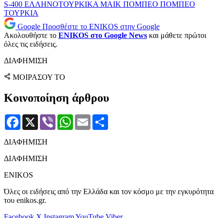
S-400
ΕΛΛΗΝΟΤΟΥΡΚΙΚΑ
ΜΑΙΚ ΠΟΜΠΕΟ
ΠΟΜΠΕΟ
ΤΟΥΡΚΙΑ
Google
Προσθέστε το ENIKOS στην Google
Ακολουθήστε το
ENIKOS στο Google News
και μάθετε πρώτοι
όλες τις ειδήσεις.
ΔΙΑΦΗΜΙΣΗ
ΜΟΙΡΑΣΟΥ ΤΟ
Κοινοποίηση άρθρου
Facebook
X
Viber
WhatsApp
Email
Μοιραστείτε
ΔΙΑΦΗΜΙΣΗ
ΔΙΑΦΗΜΙΣΗ
ENIKOS
Όλες οι ειδήσεις από την Ελλάδα και τον κόσμο με την εγκυρότητα
του enikos.gr.
Facebook
X
Instagram
YouTube
Viber