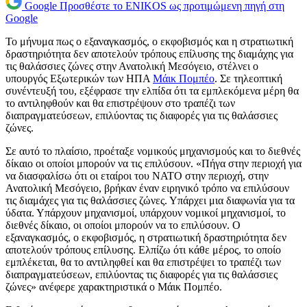
Google
Προσθέστε το ENIKOS ως προτιμώμενη πηγή στη
Google
Το μήνυμα πως ο εξαναγκασμός, ο εκφοβισμός και η στρατιωτική
δραστηριότητα δεν αποτελούν τρόπους επίλυσης της διαμάχης για
τις θαλάσσιες ζώνες στην Ανατολική Μεσόγειο, στέλνει ο
υπουργός Εξωτερικών των ΗΠΑ
Μάικ Πομπέο
. Σε τηλεοπτική
συνέντευξή του, εξέφρασε την ελπίδα ότι τα εμπλεκόμενα μέρη θα
το αντιληφθούν και θα επιστρέψουν στο τραπέζι των
διαπραγματεύσεων, επιλύοντας τις διαφορές για τις θαλάσσιες
ζώνες.
Σε αυτό το πλαίσιο, προέταξε νομικούς μηχανισμούς και το διεθνές
δίκαιο οι οποίοι μπορούν να τις επιλύσουν. «Πήγα στην περιοχή για
να διασφαλίσω ότι οι εταίροι του ΝΑΤΟ στην περιοχή, στην
Ανατολική Μεσόγειο, βρήκαν έναν ειρηνικό τρόπο να επιλύσουν
τις διαμάχες για τις θαλάσσιες ζώνες. Υπάρχει μια διαφωνία για τα
ύδατα. Υπάρχουν μηχανισμοί, υπάρχουν νομικοί μηχανισμοί, το
διεθνές δίκαιο, οι οποίοι μπορούν να το επιλύσουν. Ο
εξαναγκασμός, ο εκφοβισμός, η στρατιωτική δραστηριότητα δεν
αποτελούν τρόπους επίλυσης. Ελπίζω ότι κάθε μέρος, το οποίο
εμπλέκεται, θα το αντιληφθεί και θα επιστρέψει το τραπέζι των
διαπραγματεύσεων, επιλύοντας τις διαφορές για τις θαλάσσιες
ζώνες» ανέφερε χαρακτηριστικά ο Μάικ Πομπέο.