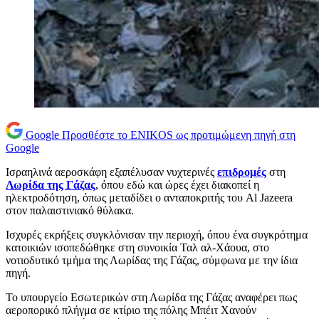
Google
Προσθέστε το ENIKOS ως προτιμώμενη πηγή στη
Google
Ισραηλινά αεροσκάφη εξαπέλυσαν νυχτερινές
επιδρομές
στη
Λωρίδα της Γάζας
, όπου εδώ και ώρες έχει διακοπεί η
ηλεκτροδότηση, όπως μεταδίδει ο ανταποκριτής του Al Jazeera
στον παλαιστινιακό θύλακα.
Ισχυρές εκρήξεις συγκλόνισαν την περιοχή, όπου ένα συγκρότημα
κατοικιών ισοπεδώθηκε στη συνοικία Ταλ αλ-Χάουα, στο
νοτιοδυτικό τμήμα της Λωρίδας της Γάζας, σύμφωνα με την ίδια
πηγή.
Το υπουργείο Εσωτερικών στη Λωρίδα της Γάζας αναφέρει πως
αεροπορικό πλήγμα σε κτίριο της πόλης Μπέιτ Χανούν