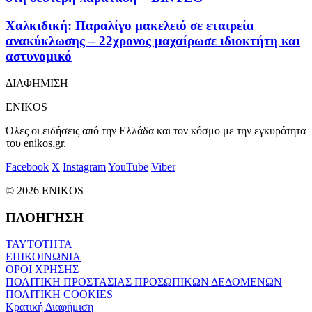
Χαλκιδική: Παραλίγο μακελειό σε εταιρεία
ανακύκλωσης – 22χρονος μαχαίρωσε ιδιοκτήτη και
αστυνομικό
ΔΙΑΦΗΜΙΣΗ
ENIKOS
Όλες οι ειδήσεις από την Ελλάδα και τον κόσμο με την εγκυρότητα
του enikos.gr.
Facebook
X
Instagram
YouTube
Viber
© 2026 ENIKOS
ΠΛΟΗΓΗΣΗ
ΤΑΥΤΟΤΗΤΑ
ΕΠΙΚΟΙΝΩΝΙΑ
ΟΡΟΙ ΧΡΗΣΗΣ
ΠΟΛΙΤΙΚΗ ΠΡΟΣΤΑΣΙΑΣ ΠΡΟΣΩΠΙΚΩΝ ΔΕΔΟΜΕΝΩΝ
ΠΟΛΙΤΙΚΗ COOKIES
Κρατική Διαφήμιση