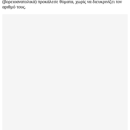
(βορειοανατολικά) προκάλεσε θύματα, χωρίς να διευκρινίζει τον
αριθμό τους.