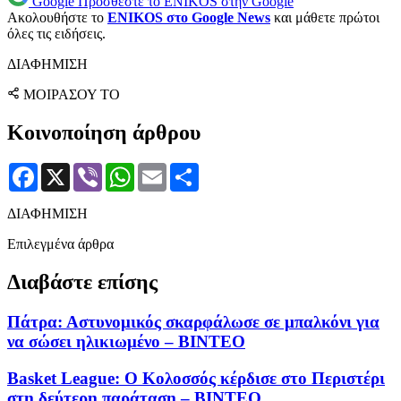
Google
Προσθέστε το ENIKOS στην Google
Ακολουθήστε το
ENIKOS στο Google News
και μάθετε πρώτοι
όλες τις ειδήσεις.
ΔΙΑΦΗΜΙΣΗ
ΜΟΙΡΑΣΟΥ ΤΟ
Κοινοποίηση άρθρου
Facebook
X
Viber
WhatsApp
Email
Μοιραστείτε
ΔΙΑΦΗΜΙΣΗ
Επιλεγμένα άρθρα
Διαβάστε επίσης
Πάτρα: Αστυνομικός σκαρφάλωσε σε μπαλκόνι για
να σώσει ηλικιωμένο – ΒΙΝΤΕΟ
Basket League: Ο Κολοσσός κέρδισε στο Περιστέρι
στη δεύτερη παράταση – ΒΙΝΤΕΟ