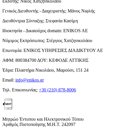
Εκδότης:
Νίκος Χατζηνικολάου
Γενικός Διευθυντής - Διαχειριστής:
Μάνος Νιφλής
Διευθύντρια Σύνταξης:
Στεφανία Κασίμη
Ιδιοκτησία - Δικαιούχος domain:
ENIKOS AE
Νόμιμος Εκπρόσωπος:
Στέργιος Χατζηνικολάου
Επωνυμία:
ΕΝΙΚΟΣ ΥΠΗΡΕΣΙΕΣ ΔΙΑΔΙΚΤΥΟΥ ΑΕ
ΑΦΜ:
800384700
ΔΟΥ:
ΚΕΦΟΔΕ ΑΤΤΙΚΗΣ
Έδρα:
Πλαστήρα Νικολάου, Μαρούσι, 151 24
Email:
info@enikos.gr
Τηλ. Επικοινωνίας:
+30 (210) 878-8006
Μητρώο Έντυπου και Ηλεκτρονικού Τύπου
Αριθμός Πιστοποίησης Μ.Η.Τ. 242097