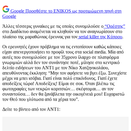
Google
Προσθέστε το ENIKOS ως προτιμώμενη πηγή στη
Google
Άλλες τέσσερις γυναίκες με τις οποίες συνομιλούσε ο
“Ορέστης”
στο Διαδίκτυο αναμένεται να κληθούν να τον αναγνωρίσουν στο
πλαίσιο της μαραθώνιας έρευνας για τον
serial killer της Κύπρου
.
Οι ερευνητές έχουν πρόβλημα να τις εντοπίσουν καθώς κάποιες
είχαν απενεργοποιήσει το προφίλ τους στα social media. Μία από
αυτές που συνομιλούσε με τον 35χρονο ίλαρχο σε πλατφόρμα
γνωριμιών αλλά δεν τον συνάντησε ποτέ, μίλησε στο κεντρικό
δελτίο ειδήσεων του ΑΝΤ1 με τον Νίκο Χατζηνικολάου,
απευθύνοντας έκκληση: “Μην τον αφήσετε να βγει έξω. Συνεχίστε
μέχρι να μπει ισόβια. Γιατί είναι πολύ επικίνδυνος. Γιατί έχετε
αποδείξεις τώρα! Αποδείξεις! Είμαι σε σοκ. Όταν βλέπω τις
φωτογραφίες των νεκρών κοριτσιών… σκέφτομαι… αν τον
συναντούσα… δεν θα ξανάβλεπα την οικογένειά μου! Ευχαριστώ
τον Θεό που γλύτωσα από τα χέρια του”.
Δείτε το βίντεο από τον ΑΝΤ1: