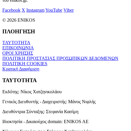
του enikos.gr.
Facebook
X
Instagram
YouTube
Viber
© 2026 ENIKOS
ΠΛΟΗΓΗΣΗ
ΤΑΥΤΟΤΗΤΑ
ΕΠΙΚΟΙΝΩΝΙΑ
ΟΡΟΙ ΧΡΗΣΗΣ
ΠΟΛΙΤΙΚΗ ΠΡΟΣΤΑΣΙΑΣ ΠΡΟΣΩΠΙΚΩΝ ΔΕΔΟΜΕΝΩΝ
ΠΟΛΙΤΙΚΗ COOKIES
Κρατική Διαφήμιση
ΤΑΥΤΟΤΗΤΑ
Εκδότης:
Νίκος Χατζηνικολάου
Γενικός Διευθυντής - Διαχειριστής:
Μάνος Νιφλής
Διευθύντρια Σύνταξης:
Στεφανία Κασίμη
Ιδιοκτησία - Δικαιούχος domain:
ENIKOS AE