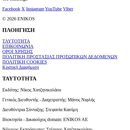
Facebook
X
Instagram
YouTube
Viber
© 2026 ENIKOS
ΠΛΟΗΓΗΣΗ
ΤΑΥΤΟΤΗΤΑ
ΕΠΙΚΟΙΝΩΝΙΑ
ΟΡΟΙ ΧΡΗΣΗΣ
ΠΟΛΙΤΙΚΗ ΠΡΟΣΤΑΣΙΑΣ ΠΡΟΣΩΠΙΚΩΝ ΔΕΔΟΜΕΝΩΝ
ΠΟΛΙΤΙΚΗ COOKIES
Κρατική Διαφήμιση
ΤΑΥΤΟΤΗΤΑ
Εκδότης:
Νίκος Χατζηνικολάου
Γενικός Διευθυντής - Διαχειριστής:
Μάνος Νιφλής
Διευθύντρια Σύνταξης:
Στεφανία Κασίμη
Ιδιοκτησία - Δικαιούχος domain:
ENIKOS AE
Νόμιμος Εκπρόσωπος:
Στέργιος Χατζηνικολάου