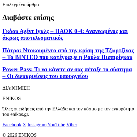
Επιλεγμένα άρθρα
Διαβάστε επίσης
Γκόου Αχέντ Ιγκλς – ΠΑΟΚ 0-4: Ανανεωμένος και
άκρως αποτελεσματικός
Πάτρα: Ντοκουμέντο από την κρίση της Τζωρτζίνας
– Το ΒΙΝΤΕΟ που κατέγραψε η Ρούλα Πισπιρίγκου
Power Pass: Τι να κάνετε αν σας πέταξε το σύστημα
– Οι διευκρινίσεις του υπουργείου
ΔΙΑΦΗΜΙΣΗ
ENIKOS
Όλες οι ειδήσεις από την Ελλάδα και τον κόσμο με την εγκυρότητα
του enikos.gr.
Facebook
X
Instagram
YouTube
Viber
© 2026 ENIKOS