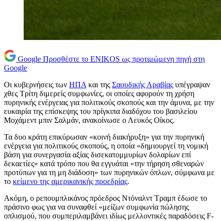
Google
Προσθέστε το ENIKOS ως προτιμώμενη πηγή στη
Google
Οι κυβερνήσεις των
ΗΠΑ
και της
Σαουδικής Αραβίας
υπέγραψαν
χθες Τρίτη διμερείς συμφωνίες, οι οποίες αφορούν τη χρήση
πυρηνικής ενέργειας για πολιτικούς σκοπούς και την άμυνα, με την
ευκαιρία της επίσκεψης του πρίγκιπα διαδόχου του βασιλείου
Μοχάμεντ μπιν Σαλμάν, ανακοίνωσε ο Λευκός Οίκος.
Τα δυο κράτη επικύρωσαν «κοινή διακήρυξη» για την πυρηνική
ενέργεια για πολιτικούς σκοπούς, η οποία «δημιουργεί τη νομική
βάση για συνεργασία αξίας δισεκατομμυρίων δολαρίων επί
δεκαετίες» κατά τρόπο που θα εγγυάται «την τήρηση σθεναρών
προτύπων για τη μη διάδοση» των πυρηνικών όπλων, σύμφωνα με
το
κείμενο της αμερικανικής προεδρίας
.
Ακόμη, ο ρεπουμπλικάνος πρόεδρος Ντόναλντ Τραμπ έδωσε το
πράσινο φως για να συναφθεί «μείζων συμφωνία πώλησης
οπλισμού, που συμπεριλαμβάνει ιδίως μελλοντικές παραδόσεις F-