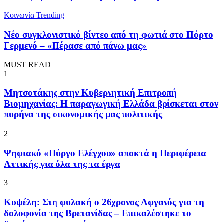
Κοινωνία
Trending
Νέο συγκλονιστικό βίντεο από τη φωτιά στο Πόρτο
Γερμενό – «Πέρασε από πάνω μας»
MUST READ
1
Μητσοτάκης στην Κυβερνητική Επιτροπή
Βιομηχανίας: Η παραγωγική Ελλάδα βρίσκεται στον
πυρήνα της οικονομικής μας πολιτικής
2
Ψηφιακό «Πύργο Ελέγχου» αποκτά η Περιφέρεια
Αττικής για όλα της τα έργα
3
Κυψέλη: Στη φυλακή ο 26χρονος Αφγανός για τη
δολοφονία της Βρετανίδας – Επικαλέστηκε το