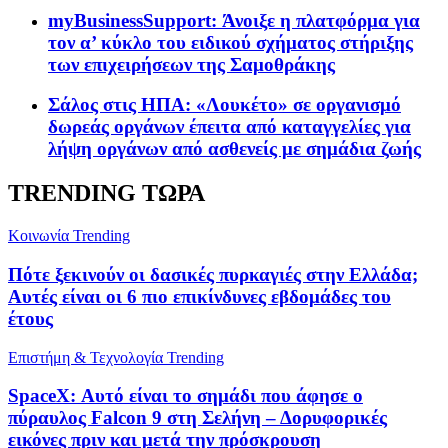
myBusinessSupport: Άνοιξε η πλατφόρμα για
τον α’ κύκλο του ειδικού σχήματος στήριξης
των επιχειρήσεων της Σαμοθράκης
Σάλος στις ΗΠΑ: «Λουκέτο» σε οργανισμό
δωρεάς οργάνων έπειτα από καταγγελίες για
λήψη οργάνων από ασθενείς με σημάδια ζωής
TRENDING ΤΩΡΑ
Κοινωνία
Trending
Πότε ξεκινούν οι δασικές πυρκαγιές στην Ελλάδα;
Αυτές είναι οι 6 πιο επικίνδυνες εβδομάδες του
έτους
Επιστήμη & Τεχνολογία
Trending
SpaceX: Αυτό είναι το σημάδι που άφησε ο
πύραυλος Falcon 9 στη Σελήνη – Δορυφορικές
εικόνες πριν και μετά την πρόσκρουση