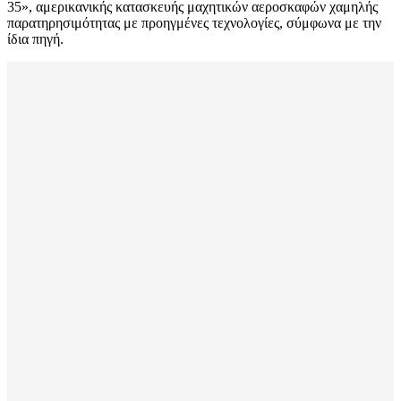
35», αμερικανικής κατασκευής μαχητικών αεροσκαφών χαμηλής
παρατηρησιμότητας με προηγμένες τεχνολογίες, σύμφωνα με την
ίδια πηγή.