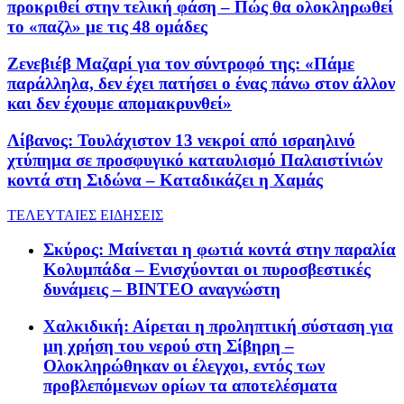
προκριθεί στην τελική φάση – Πώς θα ολοκληρωθεί
το «παζλ» με τις 48 ομάδες
Ζενεβιέβ Μαζαρί για τον σύντροφό της: «Πάμε
παράλληλα, δεν έχει πατήσει ο ένας πάνω στον άλλον
και δεν έχουμε απομακρυνθεί»
Λίβανος: Τουλάχιστον 13 νεκροί από ισραηλινό
χτύπημα σε προσφυγικό καταυλισμό Παλαιστίνιών
κοντά στη Σιδώνα – Καταδικάζει η Χαμάς
ΤΕΛΕΥΤΑΙΕΣ ΕΙΔΗΣΕΙΣ
Σκύρος: Μαίνεται η φωτιά κοντά στην παραλία
Κολυμπάδα – Ενισχύονται οι πυροσβεστικές
δυνάμεις – ΒΙΝΤΕΟ αναγνώστη
Χαλκιδική: Αίρεται η προληπτική σύσταση για
μη χρήση του νερού στη Σίβηρη –
Ολοκληρώθηκαν οι έλεγχοι, εντός των
προβλεπόμενων ορίων τα αποτελέσματα