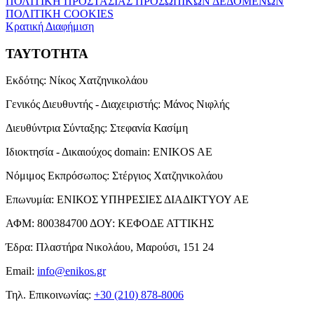
ΠΟΛΙΤΙΚΗ ΠΡΟΣΤΑΣΙΑΣ ΠΡΟΣΩΠΙΚΩΝ ΔΕΔΟΜΕΝΩΝ
ΠΟΛΙΤΙΚΗ COOKIES
Κρατική Διαφήμιση
ΤΑΥΤΟΤΗΤΑ
Εκδότης:
Νίκος Χατζηνικολάου
Γενικός Διευθυντής - Διαχειριστής:
Μάνος Νιφλής
Διευθύντρια Σύνταξης:
Στεφανία Κασίμη
Ιδιοκτησία - Δικαιούχος domain:
ENIKOS AE
Νόμιμος Εκπρόσωπος:
Στέργιος Χατζηνικολάου
Επωνυμία:
ΕΝΙΚΟΣ ΥΠΗΡΕΣΙΕΣ ΔΙΑΔΙΚΤΥΟΥ ΑΕ
ΑΦΜ:
800384700
ΔΟΥ:
ΚΕΦΟΔΕ ΑΤΤΙΚΗΣ
Έδρα:
Πλαστήρα Νικολάου, Μαρούσι, 151 24
Email:
info@enikos.gr
Τηλ. Επικοινωνίας:
+30 (210) 878-8006