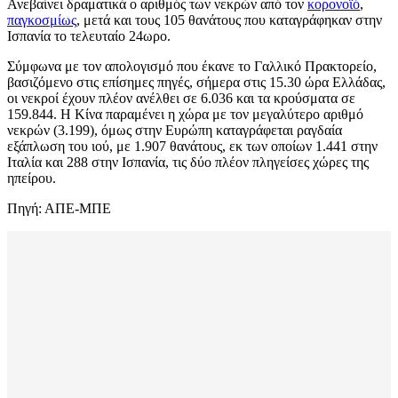
Ανεβαίνει δραματικά ο αριθμός των νεκρών από τον
κορονοϊό
,
παγκοσμίως
, μετά και τους 105 θανάτους που καταγράφηκαν στην
Ισπανία το τελευταίο 24ωρο.
Σύμφωνα με τον απολογισμό που έκανε το Γαλλικό Πρακτορείο,
βασιζόμενο στις επίσημες πηγές, σήμερα στις 15.30 ώρα Ελλάδας,
οι νεκροί έχουν πλέον ανέλθει σε 6.036 και τα κρούσματα σε
159.844. Η Κίνα παραμένει η χώρα με τον μεγαλύτερο αριθμό
νεκρών (3.199), όμως στην Ευρώπη καταγράφεται ραγδαία
εξάπλωση του ιού, με 1.907 θανάτους, εκ των οποίων 1.441 στην
Ιταλία και 288 στην Ισπανία, τις δύο πλέον πληγείσες χώρες της
ηπείρου.
Πηγή: ΑΠΕ-ΜΠΕ