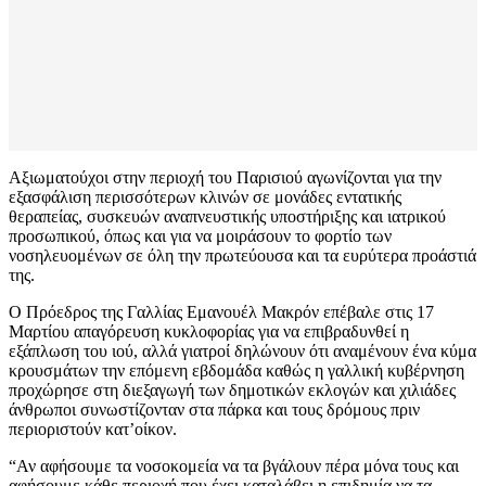
Αξιωματούχοι στην περιοχή του Παρισιού αγωνίζονται για την
εξασφάλιση περισσότερων κλινών σε μονάδες εντατικής
θεραπείας, συσκευών αναπνευστικής υποστήριξης και ιατρικού
προσωπικού, όπως και για να μοιράσουν το φορτίο των
νοσηλευομένων σε όλη την πρωτεύουσα και τα ευρύτερα προάστιά
της.
Ο Πρόεδρος της Γαλλίας Εμανουέλ Μακρόν επέβαλε στις 17
Μαρτίου απαγόρευση κυκλοφορίας για να επιβραδυνθεί η
εξάπλωση του ιού, αλλά γιατροί δηλώνουν ότι αναμένουν ένα κύμα
κρουσμάτων την επόμενη εβδομάδα καθώς η γαλλική κυβέρνηση
προχώρησε στη διεξαγωγή των δημοτικών εκλογών και χιλιάδες
άνθρωποι συνωστίζονταν στα πάρκα και τους δρόμους πριν
περιοριστούν κατ’οίκον.
“Αν αφήσουμε τα νοσοκομεία να τα βγάλουν πέρα μόνα τους και
αφήσουμε κάθε περιοχή που έχει καταλάβει η επιδημία να τα