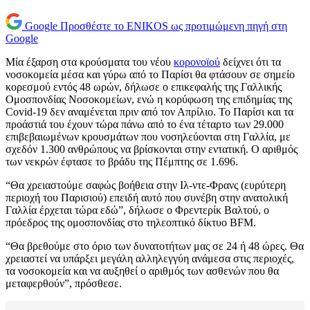
Google
Προσθέστε το ENIKOS ως προτιμώμενη πηγή στη
Google
Μία έξαρση στα κρούσματα του νέου
κορονοϊού
δείχνει ότι τα
νοσοκομεία μέσα και γύρω από το Παρίσι θα φτάσουν σε σημείο
κορεσμού εντός 48 ωρών, δήλωσε ο επικεφαλής της Γαλλικής
Ομοσπονδίας Νοσοκομείων, ενώ η κορύφωση της επιδημίας της
Covid-19 δεν αναμένεται πριν από τον Απρίλιο. Το Παρίσι και τα
προάστιά του έχουν τώρα πάνω από το ένα τέταρτο των 29.000
επιβεβαιωμένων κρουσμάτων που νοσηλεύονται στη Γαλλία, με
σχεδόν 1.300 ανθρώπους να βρίσκονται στην εντατική. Ο αριθμός
των νεκρών έφτασε το βράδυ της Πέμπτης σε 1.696.
“Θα χρειαστούμε σαφώς βοήθεια στην Ιλ-ντε-Φρανς (ευρύτερη
περιοχή του Παρισιού) επειδή αυτό που συνέβη στην ανατολική
Γαλλία έρχεται τώρα εδώ”, δήλωσε ο Φρεντερίκ Βαλτού, ο
πρόεδρος της ομοσπονδίας στο τηλεοπτικό δίκτυο BFM.
“Θα βρεθούμε στο όριο των δυνατοτήτων μας σε 24 ή 48 ώρες. Θα
χρειαστεί να υπάρξει μεγάλη αλληλεγγύη ανάμεσα στις περιοχές,
τα νοσοκομεία και να αυξηθεί ο αριθμός των ασθενών που θα
μεταφερθούν”, πρόσθεσε.