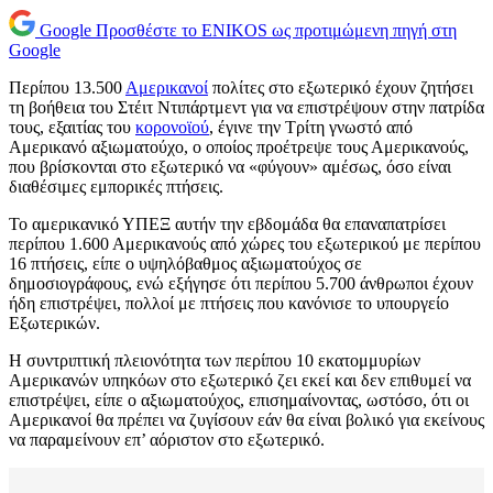
Google
Προσθέστε το ENIKOS ως προτιμώμενη πηγή στη
Google
Περίπου 13.500
Αμερικανοί
πολίτες στο εξωτερικό έχουν ζητήσει
τη βοήθεια του Στέιτ Ντιπάρτμεντ για να επιστρέψουν στην πατρίδα
τους, εξαιτίας του
κορονοϊού
, έγινε την Τρίτη γνωστό από
Αμερικανό αξιωματούχο, ο οποίος προέτρεψε τους Αμερικανούς,
που βρίσκονται στο εξωτερικό να «φύγουν» αμέσως, όσο είναι
διαθέσιμες εμπορικές πτήσεις.
Το αμερικανικό ΥΠΕΞ αυτήν την εβδομάδα θα επαναπατρίσει
περίπου 1.600 Αμερικανούς από χώρες του εξωτερικού με περίπου
16 πτήσεις, είπε ο υψηλόβαθμος αξιωματούχος σε
δημοσιογράφους, ενώ εξήγησε ότι περίπου 5.700 άνθρωποι έχουν
ήδη επιστρέψει, πολλοί με πτήσεις που κανόνισε το υπουργείο
Εξωτερικών.
Η συντριπτική πλειονότητα των περίπου 10 εκατομμυρίων
Αμερικανών υπηκόων στο εξωτερικό ζει εκεί και δεν επιθυμεί να
επιστρέψει, είπε ο αξιωματούχος, επισημαίνοντας, ωστόσο, ότι οι
Αμερικανοί θα πρέπει να ζυγίσουν εάν θα είναι βολικό για εκείνους
να παραμείνουν επ’ αόριστον στο εξωτερικό.