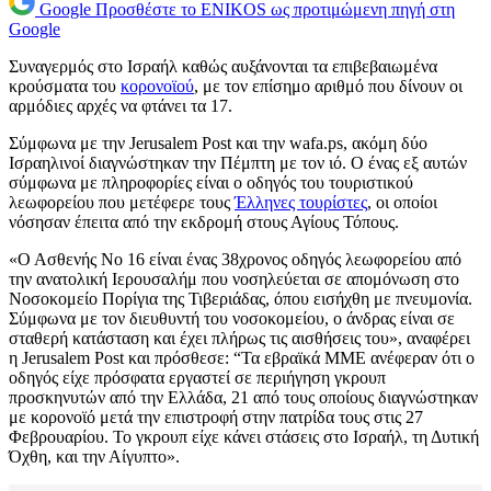
Google
Προσθέστε το ENIKOS ως προτιμώμενη πηγή στη
Google
Συναγερμός στο Ισραήλ καθώς αυξάνονται τα επιβεβαιωμένα
κρούσματα του
κορονοϊού
, με τον επίσημο αριθμό που δίνουν οι
αρμόδιες αρχές να φτάνει τα 17.
Σύμφωνα με την Jerusalem Post και την wafa.ps, ακόμη δύο
Ισραηλινοί διαγνώστηκαν την Πέμπτη με τον ιό. Ο ένας εξ αυτών
σύμφωνα με πληροφορίες είναι ο οδηγός του τουριστικού
λεωφορείου που μετέφερε τους
Έλληνες τουρίστες
, οι οποίοι
νόσησαν έπειτα από την εκδρομή στους Αγίους Τόπους.
«Ο Ασθενής Νο 16 είναι ένας 38χρονος οδηγός λεωφορείου από
την ανατολική Ιερουσαλήμ που νοσηλεύεται σε απομόνωση στο
Νοσοκομείο Πορίγια της Τιβεριάδας, όπου εισήχθη με πνευμονία.
Σύμφωνα με τον διευθυντή του νοσοκομείου, ο άνδρας είναι σε
σταθερή κατάσταση και έχει πλήρως τις αισθήσεις του», αναφέρει
η Jerusalem Post και πρόσθεσε: “Τα εβραϊκά ΜΜΕ ανέφεραν ότι ο
οδηγός είχε πρόσφατα εργαστεί σε περιήγηση γκρουπ
προσκηνυτών από την Ελλάδα, 21 από τους οποίους διαγνώστηκαν
με κορονοϊό μετά την επιστροφή στην πατρίδα τους στις 27
Φεβρουαρίου. Το γκρουπ είχε κάνει στάσεις στο Ισραήλ, τη Δυτική
Όχθη, και την Αίγυπτο».