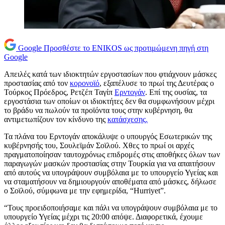
Google
Προσθέστε το ENIKOS ως προτιμώμενη πηγή στη
Google
Απειλές κατά των ιδιοκτητών εργοστασίων που φτιάχνουν μάσκες
προστασίας από τον
κορονοϊό
, εξαπέλυσε το πρωί της Δευτέρας ο
Τούρκος Πρόεδρος, Ρετζέπ Ταγίπ
Ερντογάν
. Επί της ουσίας, τα
εργοστάσια των οποίων οι ιδιοκτήτες δεν θα συμφωνήσουν μέχρι
το βράδυ να πωλούν τα προϊόντα τους στην κυβέρνηση, θα
αντιμετωπίζουν τον κίνδυνο της
κατάσχεσης.
Τα πλάνα του Ερντογάν αποκάλυψε ο υπουργός Εσωτερικών της
κυβέρνησής του, Σουλεϊμάν Σοϊλού. Χθες το πρωί οι αρχές
πραγματοποίησαν ταυτοχρόνως επιδρομές στις αποθήκες όλων των
παραγωγών μασκών προστασίας στην Τουρκία για να απαιτήσουν
από αυτούς να υπογράψουν συμβόλαια με το υπουργείο Υγείας και
να σταματήσουν να δημιουργούν αποθέματα από μάσκες, δήλωσε
ο Σοϊλού, σύμφωνα με την εφημερίδα, “Hurriyet”.
“Τους προειδοποιήσαμε και πάλι να υπογράψουν συμβόλαια με το
υπουργείο Υγείας μέχρι τις 20:00 απόψε. Διαφορετικά, έχουμε