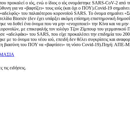
ου προκαλεί ο ιός, ενώ ο ίδιος ο ιός ονομάστηκε SARS-CoV-2 από 
εύθυνη για να «βαφτίζει» τους ιούς (και όχι ο ΠΟΥ).Covid-19 σημαίν
ι «αδελφός» του παλαιότερου κορονοϊού SARS. Το όνομα σημαίνει «
σελίδα Biorxiv (δεν έχει υπάρξει ακόμη επίσημη επιστημονική δημο
κε να δοθεί ένα όνομα που να μην «ενοχοποιεί» την Κίνα και να μη
κορονοϊών, με επικεφαλής τον ιολόγο Τζον Ζίμπουρ του γερμανικού 
ρησε «αδελφάκι» του SARS, που είχε προκαλέσει την επιδημία του 20
 με το όνομα του νέου ιού, επειδή δεν θέλει συγκρίσεις και αναφορ
και τη βιασύνη του ΠΟΥ να «βαφτίσει» τη νόσο Covid-19).Πηγή: ΑΠΕ-
ΜΑΣΙΑ
 τις ειδήσεις.