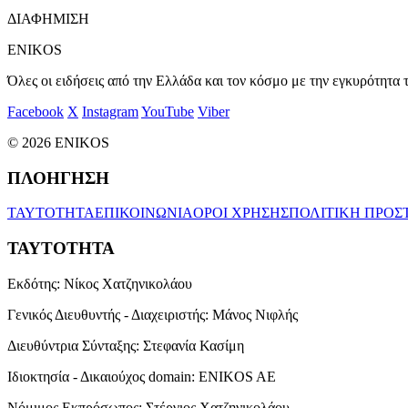
ΔΙΑΦΗΜΙΣΗ
ENIKOS
Όλες οι ειδήσεις από την Ελλάδα και τον κόσμο με την εγκυρότητα τ
Facebook
X
Instagram
YouTube
Viber
© 2026 ENIKOS
ΠΛΟΗΓΗΣΗ
ΤΑΥΤΟΤΗΤΑ
ΕΠΙΚΟΙΝΩΝΙΑ
ΟΡΟΙ ΧΡΗΣΗΣ
ΠΟΛΙΤΙΚΗ ΠΡΟΣ
ΤΑΥΤΟΤΗΤΑ
Εκδότης:
Νίκος Χατζηνικολάου
Γενικός Διευθυντής - Διαχειριστής:
Μάνος Νιφλής
Διευθύντρια Σύνταξης:
Στεφανία Κασίμη
Ιδιοκτησία - Δικαιούχος domain:
ENIKOS AE
Νόμιμος Εκπρόσωπος:
Στέργιος Χατζηνικολάου