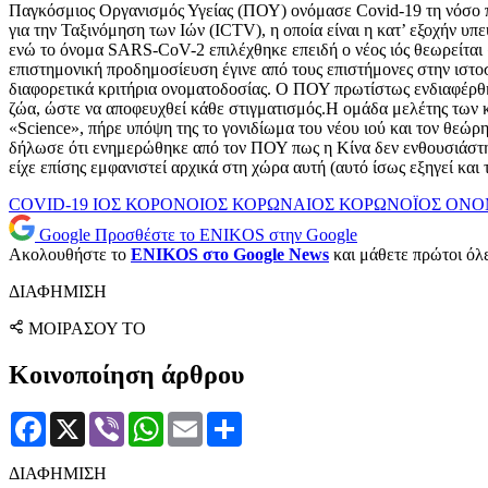
Παγκόσμιος Οργανισμός Υγείας (ΠΟΥ) ονόμασε Covid-19 τη νόσο π
για την Ταξινόμηση των Ιών (ICTV), η οποία είναι η κατ’ εξοχήν υπ
ενώ το όνομα SARS-CoV-2 επιλέχθηκε επειδή ο νέος ιός θεωρείτα
επιστημονική προδημοσίευση έγινε από τους επιστήμονες στην ιστο
διαφορετικά κριτήρια ονοματοδοσίας. Ο ΠΟΥ πρωτίστως ενδιαφέρθη
ζώα, ώστε να αποφευχθεί κάθε στιγματισμός.Η ομάδα μελέτης των 
«Science», πήρε υπόψη της το γονιδίωμα του νέου ιού και τον θεώ
δήλωσε ότι ενημερώθηκε από τον ΠΟΥ πως η Κίνα δεν ενθουσιάστηκε
είχε επίσης εμφανιστεί αρχικά στη χώρα αυτή (αυτό ίσως εξηγεί 
COVID-19
ΙΟΣ
ΚΟΡΟΝΟΙΟΣ
ΚΟΡΩΝΑΙΟΣ
ΚΟΡΩΝΟΪΟΣ
ΟΝΟ
Google
Προσθέστε το ENIKOS στην Google
Ακολουθήστε το
ENIKOS στο Google News
και μάθετε πρώτοι όλες
ΔΙΑΦΗΜΙΣΗ
ΜΟΙΡΑΣΟΥ ΤΟ
Κοινοποίηση άρθρου
Facebook
X
Viber
WhatsApp
Email
Μοιραστείτε
ΔΙΑΦΗΜΙΣΗ