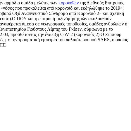
την αρμόδια ομάδα μελέτης των
κορονοϊών
της Διεθνούς Επιτροπής
ει «νόσος που προκαλείται από κορονοϊό και εκδηλώθηκε το 2019»,
Σοβαρό Οξύ Αναπνευστικό Σύνδρομο από Κορονοϊό 2» και σχετική
σίευση).Ο ΠΟΥ και η επιτροπή ταξινόμησης ιών ακολουθούν
ν αναφέρεται άμεσα σε γεωγραφικές τοποθεσίες, ομάδες ανθρώπων ή
Πανεπιστημίου Γιούστους Λίμπιχ του Γκίσεν, σύμφωνα με το
02-03, προσθέτοντας την ένδειξη CoV-2 (κορονοϊός 2).Ο Ζίμπουρ
ές με την τραυματική εμπειρία του παλαιότερου ιού SARS, ο οποίος
ΜΠΕ