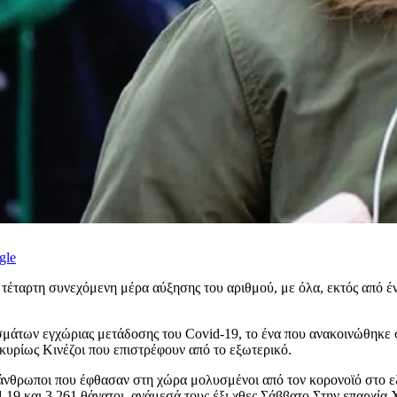
gle
 τέταρτη συνεχόμενη μέρα αύξησης του αριθμού, με όλα, εκτός από έ
σμάτων εγχώριας μετάδοσης του Covid-19, το ένα που ανακοινώθηκε 
κυρίως Κινέζοι που επιστρέφουν από το εξωτερικό.
 άνθρωποι που έφθασαν στη χώρα μολυσμένοι από τον κορονοϊό στο ε
19 και 3.261 θάνατοι, ανάμεσά τους έξι χθες Σάββατο.Στην επαρχία 