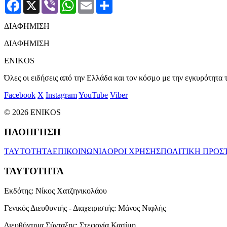
Facebook
X
Viber
WhatsApp
Email
Μοιραστείτε
ΔΙΑΦΗΜΙΣΗ
ΔΙΑΦΗΜΙΣΗ
ENIKOS
Όλες οι ειδήσεις από την Ελλάδα και τον κόσμο με την εγκυρότητα τ
Facebook
X
Instagram
YouTube
Viber
© 2026 ENIKOS
ΠΛΟΗΓΗΣΗ
ΤΑΥΤΟΤΗΤΑ
ΕΠΙΚΟΙΝΩΝΙΑ
ΟΡΟΙ ΧΡΗΣΗΣ
ΠΟΛΙΤΙΚΗ ΠΡΟΣ
ΤΑΥΤΟΤΗΤΑ
Εκδότης:
Νίκος Χατζηνικολάου
Γενικός Διευθυντής - Διαχειριστής:
Μάνος Νιφλής
Διευθύντρια Σύνταξης:
Στεφανία Κασίμη