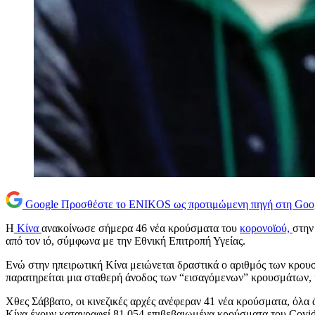
Google
Προσθέστε το ENIKOS ως προτιμώμενη πηγή στη Goo
Η
Κίνα
ανακοίνωσε σήμερα 46 νέα κρούσματα του
κορονοϊού,
στην
από τον ιό, σύμφωνα με την Εθνική Επιτροπή Υγείας.
Ενώ στην ηπειρωτική Κίνα μειώνεται δραστικά ο αριθμός των κρου
παρατηρείται μια σταθερή άνοδος των “εισαγόμενων” κρουσμάτων, 
Χθες Σάββατο, οι κινεζικές αρχές ανέφεραν 41 νέα κρούσματα, όλα
Κίνα έχουν καταγραφεί 81.054 επιβεβαιωμένα κρούσματα του Covid-