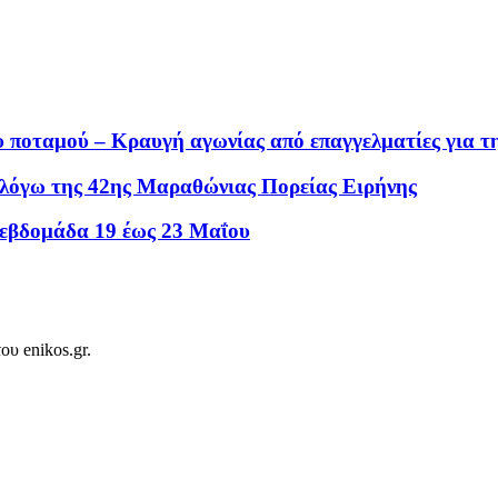
υ ποταμού – Κραυγή αγωνίας από επαγγελματίες για τ
 λόγω της 42ης Μαραθώνιας Πορείας Ειρήνης
εβδομάδα 19 έως 23 Μαΐου
ου enikos.gr.