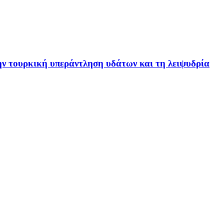
ην τουρκική υπεράντληση υδάτων και τη λειψυδρία