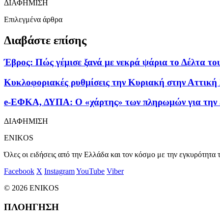
ΔΙΑΦΗΜΙΣΗ
Επιλεγμένα άρθρα
Διαβάστε επίσης
Έβρος: Πώς γέμισε ξανά με νεκρά ψάρια το Δέλτα το
Κυκλοφοριακές ρυθμίσεις την Κυριακή στην Αττική
e-ΕΦΚΑ, ΔΥΠΑ: Ο «χάρτης» των πληρωμών για την 
ΔΙΑΦΗΜΙΣΗ
ENIKOS
Όλες οι ειδήσεις από την Ελλάδα και τον κόσμο με την εγκυρότητα τ
Facebook
X
Instagram
YouTube
Viber
© 2026 ENIKOS
ΠΛΟΗΓΗΣΗ