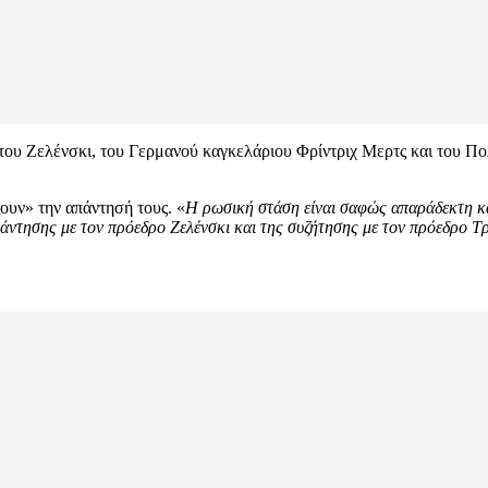
, του Ζελένσκι, του Γερμανού καγκελάριου Φρίντριχ Μερτς και το
ζουν» την απάντησή τους. «
Η ρωσική στάση είναι σαφώς απαράδεκτη κα
άντησης με τον πρόεδρο Ζελένσκι και της συζήτησης με τον πρόεδρο Τρ