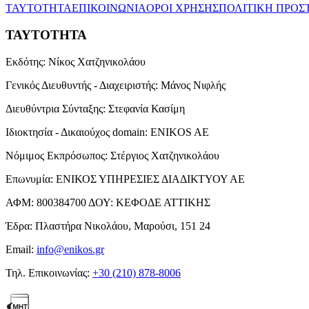
ΤΑΥΤΟΤΗΤΑ
ΕΠΙΚΟΙΝΩΝΙΑ
ΟΡΟΙ ΧΡΗΣΗΣ
ΠΟΛΙΤΙΚΗ ΠΡΟΣ
ΤΑΥΤΟΤΗΤΑ
Εκδότης:
Νίκος Χατζηνικολάου
Γενικός Διευθυντής - Διαχειριστής:
Μάνος Νιφλής
Διευθύντρια Σύνταξης:
Στεφανία Κασίμη
Ιδιοκτησία - Δικαιούχος domain:
ENIKOS AE
Νόμιμος Εκπρόσωπος:
Στέργιος Χατζηνικολάου
Επωνυμία:
ΕΝΙΚΟΣ ΥΠΗΡΕΣΙΕΣ ΔΙΑΔΙΚΤΥΟΥ ΑΕ
ΑΦΜ:
800384700
ΔΟΥ:
ΚΕΦΟΔΕ ΑΤΤΙΚΗΣ
Έδρα:
Πλαστήρα Νικολάου, Μαρούσι, 151 24
Email:
info@enikos.gr
Τηλ. Επικοινωνίας:
+30 (210) 878-8006