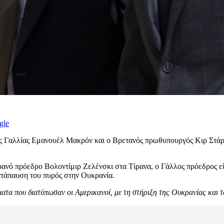
gle
ς Γαλλίας Εμανουέλ Μακρόν και ο Βρετανός πρωθυπουργός Κιρ Στάρμ
ανό πρόεδρο Βολοντίμιρ Ζελένσκι στα Τίρανα, ο Γάλλος πρόεδρος είπε
τάπαυση του πυρός στην Ουκρανία.
ήματα που διατύπωσαν οι Αμερικανοί, με τη στήριξη της Ουκρανίας και