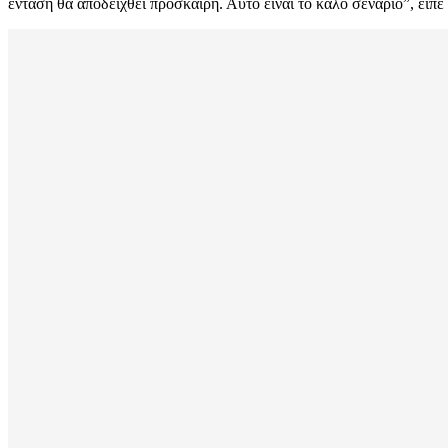
ένταση θα αποδειχθεί πρόσκαιρη. Αυτό είναι το καλό σενάριο”, είπε 