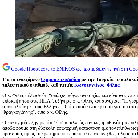
Google
Προσθέστε το ENIKOS ως προτιμώμενη πηγή στη Goo
Για το ενδεχόμενο
θερμού επεισοδίου
με την Τουρκία το καλοκαί
τηλεοπτικού σταθμού, καθηγητής
Κωνσταντίνος Φίλης
.
Ο κ. Φίλης δήλωσε ότι “υπάρχει λόγος ανησυχίας και κίνδυνος να 
επίσκεψή του στις ΗΠΑ”, εξήγησε ο κ. Φίλης και συνέχισε: “Η γρα
συνομιλούν με τους Έλληνες. Οπότε αυτό είναι κρίσιμο για το κατά 
Φραγκογιάννης”, είπε ο κ. Φίλης.
Ο καθηγητής εξήγησε ότι “έτσι κι αλλιώς πάντως, η πιθανότητα επ
αποδώσουμε στη δύσκολη εσωτερική κατάσταση (με τον πληθωρισμό ν
προέδρου, όμως το ερώτημα που προκύπτει είναι αν χθες μίλησε το θ