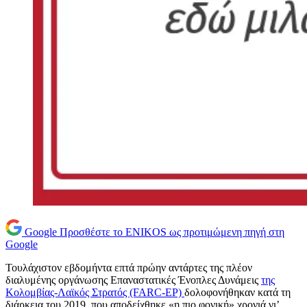
Google
Προσθέστε το ENIKOS ως προτιμώμενη πηγή στη
Google
Τουλάχιστον εβδομήντα επτά πρώην αντάρτες της πλέον
διαλυμένης οργάνωσης Επαναστατικές Ένοπλες Δυνάμεις
της
Κολομβίας-Λαϊκός Στρατός (FARC-EP)
δολοφονήθηκαν κατά τη
διάρκεια του 2019, που αποδείχθηκε «η πιο φονική» χρονιά γι’