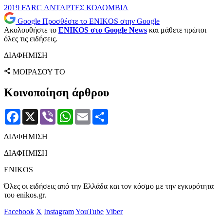
2019
FARC
ΑΝΤΑΡΤΕΣ
ΚΟΛΟΜΒΙΑ
Google
Προσθέστε το ENIKOS στην Google
Ακολουθήστε το
ENIKOS στο Google News
και μάθετε πρώτοι
όλες τις ειδήσεις.
ΔΙΑΦΗΜΙΣΗ
ΜΟΙΡΑΣΟΥ ΤΟ
Κοινοποίηση άρθρου
Facebook
X
Viber
WhatsApp
Email
Μοιραστείτε
ΔΙΑΦΗΜΙΣΗ
ΔΙΑΦΗΜΙΣΗ
ENIKOS
Όλες οι ειδήσεις από την Ελλάδα και τον κόσμο με την εγκυρότητα
του enikos.gr.
Facebook
X
Instagram
YouTube
Viber