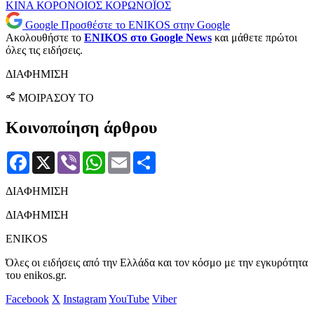
ΚΙΝΑ
ΚΟΡΟΝΟΙΟΣ
ΚΟΡΩΝΟΪΟΣ
Google
Προσθέστε το ENIKOS στην Google
Ακολουθήστε το
ENIKOS στο Google News
και μάθετε πρώτοι
όλες τις ειδήσεις.
ΔΙΑΦΗΜΙΣΗ
ΜΟΙΡΑΣΟΥ ΤΟ
Κοινοποίηση άρθρου
Facebook
X
Viber
WhatsApp
Email
Μοιραστείτε
ΔΙΑΦΗΜΙΣΗ
ΔΙΑΦΗΜΙΣΗ
ENIKOS
Όλες οι ειδήσεις από την Ελλάδα και τον κόσμο με την εγκυρότητα
του enikos.gr.
Facebook
X
Instagram
YouTube
Viber