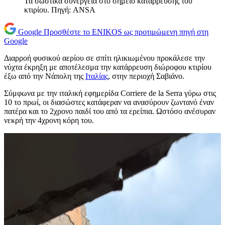
Τα σωστικά συνεργεία στο σημείο κατάρρευσης του
κτιρίου. Πηγή: ANSA
Google
Προσθέστε το ENIKOS ως προτιμώμενη πηγή στη
Google
Διαρροή φυσικού αερίου σε σπίτι ηλικιωμένου προκάλεσε την
νύχτα έκρηξη με αποτέλεσμα την κατάρρευση διώροφου κτιρίου
έξω από την Νάπολη της
Ιταλίας
, στην περιοχή Σαβιάνο.
Σύμφωνα με την ιταλική εφημερίδα Corriere de la Serra γύρω στις
10 το πρωί, οι διασώστες κατάφεραν να ανασύρουν ζωντανό έναν
πατέρα και το 2χρονο παιδί του από τα ερείπια. Ωστόσο ανέσυραν
νεκρή την 4χρονη κόρη του.