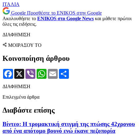
ΙΤΑΛΙΑ
Google
Προσθέστε το ENIKOS στην Google
Ακολουθήστε το
ENIKOS στο Google News
και μάθετε πρώτοι
όλες τις ειδήσεις.
ΔΙΑΦΗΜΙΣΗ
ΜΟΙΡΑΣΟΥ ΤΟ
Κοινοποίηση άρθρου
Facebook
X
Viber
WhatsApp
Email
Μοιραστείτε
ΔΙΑΦΗΜΙΣΗ
Επιλεγμένα άρθρα
Διαβάστε επίσης
Βίντεο: Η τρομακτική στιγμή της πτώσης 42χρονου
από ένα απότομο βουνό ενώ έκανε πεζοπορία