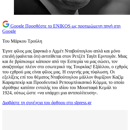
Google
Προσθέστε το ENIKOS ως προτιμώμενη πηγή στη
Google
Του Μάρκου Τρούλη
Έγινε φίλος μας ξαφνικά ο Αχμέτ Νταβούτογλου απλά και μόνο
επειδή (φαίνεται ότι) αντιτίθεται στον Ρετζέπ Ταγίπ Ερντογάν. Μιας
και δε βρίσκουμε κάποιον από την Εσπερία να μας σώσει, τον
αναζητούμε πλέον στο εσωτερικό της Τουρκίας! Εξάλλου, ο εχθρός
του εχθρού μας είναι φίλος μας. Η ευγενής μας τύφλωση. Οι
εξελίξεις επί του θέματος Νταβούτογλου μάλλον θυμίζουν Καζίμ
Καραμπεκίρ και Προοδευτικό Ρεπουμπλικανικό Κόμμα, το οποίο
ιδρύθηκε κατόπιν εντολής του ιδίου του Μουσταφά Κεμάλ το
1924, ούτως ώστε «να υπάρχει μια αντιπολίτευση».
Διαβάστε τη συνέχεια του άρθρου στο slpress.gr