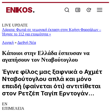
ENIKOS
.
LIVE UPDATE
Λάρισα: Φωτιά σε γεωργική έκταση στην Κρήνη Φαρσάλων –
Ήχησε το 112 για ετοιμότητα
»
Αρχική
»
Διεθνή Νέα
Κάποιοι στην Ελλάδα έσπευσαν να
αγαπήσουν τον Νταβούτογλου
Έγινε φίλος μας ξαφνικά ο Αχμέτ
Νταβούτογλου απλά και μόνο
επειδή (φαίνεται ότι) αντιτίθεται
στον Ρετζέπ Ταγίπ Ερντογάν...
EN
ΕΠΙΜΕΛΕΙΑ