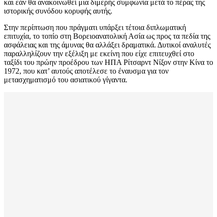
και εάν θα ανακοινωθεί μια διμερής συμφωνία μετά το πέρας της
ιστορικής συνόδου κορυφής αυτής.
Στην περίπτωση που πράγματι υπάρξει τέτοια διπλωματική
επιτυχία, το τοπίο στη Βορειοανατολική Ασία ως προς τα πεδία της
ασφάλειας και της άμυνας θα αλλάξει δραματικά. Δυτικοί αναλυτές
παραλληλίζουν την εξέλιξη με εκείνη που είχε επιτευχθεί στο
ταξίδι του πρώην προέδρου των ΗΠΑ Ρίτσαρντ Νίξον στην Κίνα το
1972, που κατ’ αυτούς αποτέλεσε το έναυσμα για τον
μετασχηματισμό του ασιατικού γίγαντα.