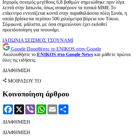
Ισχυρός σεισμός μεγέθους 6,8 βαθμών σημειώθηκε πριν λίγα
λεπτά στην Ιαπωνία, όπως αναφέρουν τα τοπικά ΜΜΕ.Το
επίκεντρο εντοπίζεται κοντά στην παραθαλάσσια πόλη Σονάι, η
οποία βρίσκεται περίπου 500 χιλιόμετρα βόρεια του Τόκυο.
Σύμφωνα, μάλιστα, με όσα σημειώνουν έχει εκδοθεί
προειδοποίηση για τσουνάμι.
ΙΑΠΩΝΙΑ
ΣΕΙΣΜΟΣ
ΤΣΟΥΝΑΜΙ
Google
Προσθέστε το ENIKOS στην Google
Ακολουθήστε το
ENIKOS στο Google News
και μάθετε πρώτοι
όλες τις ειδήσεις.
ΔΙΑΦΗΜΙΣΗ
ΜΟΙΡΑΣΟΥ ΤΟ
Κοινοποίηση άρθρου
Facebook
X
Viber
WhatsApp
Email
Μοιραστείτε
ΔΙΑΦΗΜΙΣΗ
ΔΙΑΦΗΜΙΣΗ