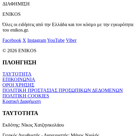
ΔΙΑΦΗΜΙΣΗ
ENIKOS
Όλες οι ειδήσεις από την Ελλάδα και τον κόσμο με την εγκυρότητα
του enikos.gr.
Facebook
X
Instagram
YouTube
Viber
© 2026 ENIKOS
ΠΛΟΗΓΗΣΗ
ΤΑΥΤΟΤΗΤΑ
ΕΠΙΚΟΙΝΩΝΙΑ
ΟΡΟΙ ΧΡΗΣΗΣ
ΠΟΛΙΤΙΚΗ ΠΡΟΣΤΑΣΙΑΣ ΠΡΟΣΩΠΙΚΩΝ ΔΕΔΟΜΕΝΩΝ
ΠΟΛΙΤΙΚΗ COOKIES
Κρατική Διαφήμιση
ΤΑΥΤΟΤΗΤΑ
Εκδότης:
Νίκος Χατζηνικολάου
Γενικός Διευθυντής - Διαχειριστής:
Μάνος Νιφλής