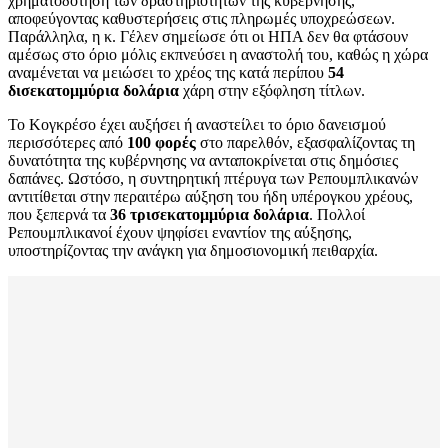
χρηματοδότηση των δραστηριοτήτων της κυβέρνησης,
αποφεύγοντας καθυστερήσεις στις πληρωμές υποχρεώσεων.
Παράλληλα, η κ. Γέλεν σημείωσε ότι οι ΗΠΑ δεν θα φτάσουν
αμέσως στο όριο μόλις εκπνεύσει η αναστολή του, καθώς η χώρα
αναμένεται να μειώσει το χρέος της κατά περίπου
54
δισεκατομμύρια δολάρια
χάρη στην εξόφληση τίτλων.
Το Κογκρέσο έχει αυξήσει ή αναστείλει το όριο δανεισμού
περισσότερες από
100 φορές
στο παρελθόν, εξασφαλίζοντας τη
δυνατότητα της κυβέρνησης να ανταποκρίνεται στις δημόσιες
δαπάνες. Ωστόσο, η συντηρητική πτέρυγα των Ρεπουμπλικανών
αντιτίθεται στην περαιτέρω αύξηση του ήδη υπέρογκου χρέους,
που ξεπερνά τα
36 τρισεκατομμύρια δολάρια
. Πολλοί
Ρεπουμπλικανοί έχουν ψηφίσει εναντίον της αύξησης,
υποστηρίζοντας την ανάγκη για δημοσιονομική πειθαρχία.