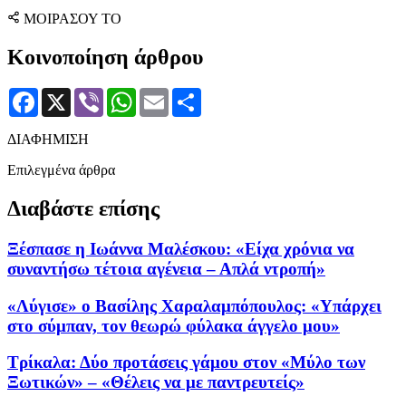
ΜΟΙΡΑΣΟΥ ΤΟ
Κοινοποίηση άρθρου
Facebook
X
Viber
WhatsApp
Email
Μοιραστείτε
ΔΙΑΦΗΜΙΣΗ
Επιλεγμένα άρθρα
Διαβάστε επίσης
Ξέσπασε η Ιωάννα Μαλέσκου: «Είχα χρόνια να
συναντήσω τέτοια αγένεια – Απλά ντροπή»
«Λύγισε» ο Βασίλης Χαραλαμπόπουλος: «Υπάρχει
στο σύμπαν, τον θεωρώ φύλακα άγγελο μου»
Τρίκαλα: Δύο προτάσεις γάμου στον «Μύλο των
Ξωτικών» – «Θέλεις να με παντρευτείς»