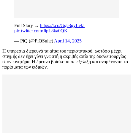
Full Story →
https://t.co/Ggc3gyLekI
pic.twitter.com/JipL8ka0QK
— PiQ (@PiQSuite)
April 14, 2025
Η υπηρεσία διερευνά τα αίτια του περιστατικού, ωστόσο μέχρι
στιγμής δεν έχει γίνει γνωστή η ακριβής αιτία της δυσλειτουργίας
στον κινητήρα. Η έρευνα βρίσκεται σε εξέλιξη και αναμένονται τα
πορίσματα των ειδικών.