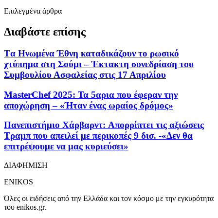
Επιλεγμένα άρθρα
Διαβάστε επίσης
Tα Ηνωμένα Έθνη καταδικάζουν το ρωσικό
χτύπημα στη Σούμι – Έκτακτη συνεδρίαση του
Συμβουλίου Ασφαλείας στις 17 Απριλίου
MasterChef 2025: Τα 5αρια που έφεραν την
αποχώρηση – «Ήταν ένας ωραίος δρόμος»
Πανεπιστήμιο Χάρβαρντ: Aπορρίπτει τις αξιώσεις
Τραμπ που απειλεί με περικοπές 9 δισ. -«Δεν θα
επιτρέψουμε να μας κυριεύσει»
ΔΙΑΦΗΜΙΣΗ
ENIKOS
Όλες οι ειδήσεις από την Ελλάδα και τον κόσμο με την εγκυρότητα
του enikos.gr.