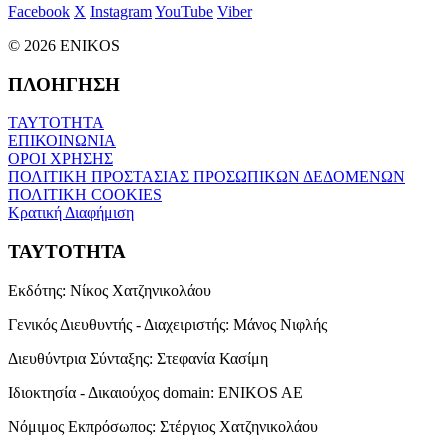
Facebook
X
Instagram
YouTube
Viber
© 2026 ENIKOS
ΠΛΟΗΓΗΣΗ
ΤΑΥΤΟΤΗΤΑ
ΕΠΙΚΟΙΝΩΝΙΑ
ΟΡΟΙ ΧΡΗΣΗΣ
ΠΟΛΙΤΙΚΗ ΠΡΟΣΤΑΣΙΑΣ ΠΡΟΣΩΠΙΚΩΝ ΔΕΔΟΜΕΝΩΝ
ΠΟΛΙΤΙΚΗ COOKIES
Κρατική Διαφήμιση
ΤΑΥΤΟΤΗΤΑ
Εκδότης:
Νίκος Χατζηνικολάου
Γενικός Διευθυντής - Διαχειριστής:
Μάνος Νιφλής
Διευθύντρια Σύνταξης:
Στεφανία Κασίμη
Ιδιοκτησία - Δικαιούχος domain:
ENIKOS AE
Νόμιμος Εκπρόσωπος:
Στέργιος Χατζηνικολάου