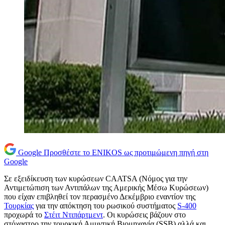
Google
Προσθέστε το ENIKOS ως προτιμώμενη πηγή στη
Google
Σε εξειδίκευση των κυρώσεων CAATSA (Νόμος για την
Αντιμετώπιση των Αντιπάλων της Αμερικής Μέσω Κυρώσεων)
που είχαν επιβληθεί τον περασμένο Δεκέμβριο εναντίον της
Τουρκίας
για την απόκτηση του ρωσικού συστήματος
S-400
προχωρά το
Στέιτ Ντιπάρτμεντ
. Οι κυρώσεις βάζουν στο
στόχαστρο την τουρκική Αμυντική Βιομηχανία (SSB) αλλά και