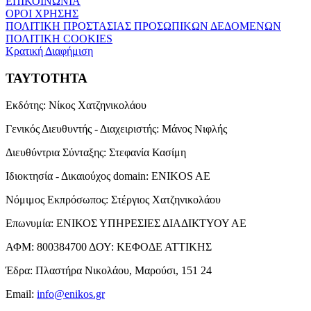
ΕΠΙΚΟΙΝΩΝΙΑ
ΟΡΟΙ ΧΡΗΣΗΣ
ΠΟΛΙΤΙΚΗ ΠΡΟΣΤΑΣΙΑΣ ΠΡΟΣΩΠΙΚΩΝ ΔΕΔΟΜΕΝΩΝ
ΠΟΛΙΤΙΚΗ COOKIES
Κρατική Διαφήμιση
ΤΑΥΤΟΤΗΤΑ
Εκδότης:
Νίκος Χατζηνικολάου
Γενικός Διευθυντής - Διαχειριστής:
Μάνος Νιφλής
Διευθύντρια Σύνταξης:
Στεφανία Κασίμη
Ιδιοκτησία - Δικαιούχος domain:
ENIKOS AE
Νόμιμος Εκπρόσωπος:
Στέργιος Χατζηνικολάου
Επωνυμία:
ΕΝΙΚΟΣ ΥΠΗΡΕΣΙΕΣ ΔΙΑΔΙΚΤΥΟΥ ΑΕ
ΑΦΜ:
800384700
ΔΟΥ:
ΚΕΦΟΔΕ ΑΤΤΙΚΗΣ
Έδρα:
Πλαστήρα Νικολάου, Μαρούσι, 151 24
Email:
info@enikos.gr