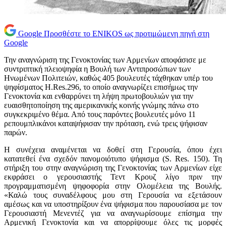
Google
Προσθέστε το ENIKOS ως προτιμώμενη πηγή στη
Google
Την αναγνώριση της Γενοκτονίας των Αρμενίων αποφάσισε με
συντριπτική πλειοψηφία η Βουλή των Αντιπροσώπων των
Ηνωμένων Πολιτειών, καθώς 405 βουλευτές τάχθηκαν υπέρ του
ψηφίσματος H.Res.296, το οποίο αναγνωρίζει επισήμως την
Γενοκτονία και ενθαρρύνει τη λήψη πρωτοβουλιών για την
ευαισθητοποίηση της αμερικανικής κοινής γνώμης πάνω στο
συγκεκριμένο θέμα. Από τους παρόντες βουλευτές μόνο 11
ρεπουμπλικάνοι καταψήφισαν την πρόταση, ενώ τρεις ψήφισαν
παρών.
Η συνέχεια αναμένεται να δοθεί στη Γερουσία, όπου έχει
κατατεθεί ένα σχεδόν πανομοιότυπο ψήφισμα (S. Res. 150). Τη
στήριξη του στην αναγνώριση της Γενοκτονίας των Αρμενίων είχε
εκφράσει ο γερουσιαστής Τεντ Κρουζ λίγο πριν την
προγραμματισμένη ψηφοφορία στην Ολομέλεια της Βουλής.
«Καλώ τους συναδέλφους μου στη Γερουσία να εξετάσουν
αμέσως και να υποστηρίξουν ένα ψήφισμα που παρουσίασα με τον
Γερουσιαστή Μενεντέζ για να αναγνωρίσουμε επίσημα την
Αρμενική Γενοκτονία και να απορρίψουμε όλες τις μορφές