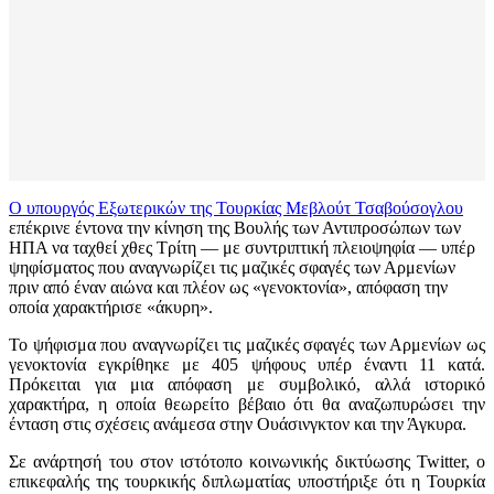
Ο υπουργός Εξωτερικών της Τουρκίας Μεβλούτ Τσαβούσογλου
επέκρινε έντονα την κίνηση της Βουλής των Αντιπροσώπων των
ΗΠΑ να ταχθεί χθες Τρίτη — με συντριπτική πλειοψηφία — υπέρ
ψηφίσματος που αναγνωρίζει τις μαζικές σφαγές των Αρμενίων
πριν από έναν αιώνα και πλέον ως «γενοκτονία», απόφαση την
οποία χαρακτήρισε «άκυρη».
Το ψήφισμα που αναγνωρίζει τις μαζικές σφαγές των Αρμενίων ως
γενοκτονία εγκρίθηκε με 405 ψήφους υπέρ έναντι 11 κατά.
Πρόκειται για μια απόφαση με συμβολικό, αλλά ιστορικό
χαρακτήρα, η οποία θεωρείτο βέβαιο ότι θα αναζωπυρώσει την
ένταση στις σχέσεις ανάμεσα στην Ουάσινγκτον και την Άγκυρα.
Σε ανάρτησή του στον ιστότοπο κοινωνικής δικτύωσης Twitter, ο
επικεφαλής της τουρκικής διπλωματίας υποστήριξε ότι η Τουρκία