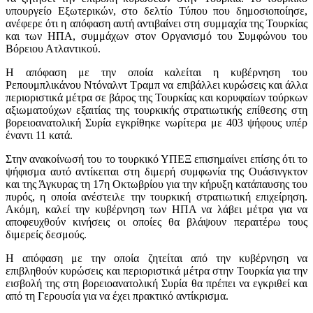
υπουργείο Εξωτερικών, στο δελτίο Τύπου που δημοσιοποίησε,
ανέφερε ότι η απόφαση αυτή αντιβαίνει στη συμμαχία της Τουρκίας
και των ΗΠΑ, συμμάχων στον Οργανισμό του Συμφώνου του
Βόρειου Ατλαντικού.
Η απόφαση με την οποία καλείται η κυβέρνηση του
Ρεπουμπλικάνου Ντόναλντ Τραμπ να επιβάλλει κυρώσεις και άλλα
περιοριστικά μέτρα σε βάρος της Τουρκίας και κορυφαίων τούρκων
αξιωματούχων εξαιτίας της τουρκικής στρατιωτικής επίθεσης στη
βορειοανατολική Συρία εγκρίθηκε νωρίτερα με 403 ψήφους υπέρ
έναντι 11 κατά.
Στην ανακοίνωσή του το τουρκικό ΥΠΕΞ επισημαίνει επίσης ότι το
ψήφισμα αυτό αντίκειται στη διμερή συμφωνία της Ουάσινγκτον
και της Άγκυρας τη 17η Οκτωβρίου για την κήρυξη κατάπαυσης του
πυρός, η οποία ανέστειλε την τουρκική στρατιωτική επιχείρηση.
Ακόμη, καλεί την κυβέρνηση των ΗΠΑ να λάβει μέτρα για να
αποφευχθούν κινήσεις οι οποίες θα βλάψουν περαιτέρω τους
διμερείς δεσμούς.
Η απόφαση με την οποία ζητείται από την κυβέρνηση να
επιβληθούν κυρώσεις και περιοριστικά μέτρα στην Τουρκία για την
εισβολή της στη βορειοανατολική Συρία θα πρέπει να εγκριθεί και
από τη Γερουσία για να έχει πρακτικό αντίκρισμα.