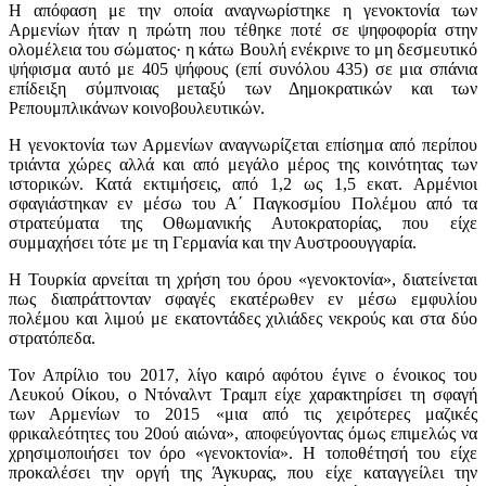
Η απόφαση με την οποία αναγνωρίστηκε η γενοκτονία των
Αρμενίων ήταν η πρώτη που τέθηκε ποτέ σε ψηφοφορία στην
ολομέλεια του σώματος· η κάτω Βουλή ενέκρινε το μη δεσμευτικό
ψήφισμα αυτό με 405 ψήφους (επί συνόλου 435) σε μια σπάνια
επίδειξη σύμπνοιας μεταξύ των Δημοκρατικών και των
Ρεπουμπλικάνων κοινοβουλευτικών.
Η γενοκτονία των Αρμενίων αναγνωρίζεται επίσημα από περίπου
τριάντα χώρες αλλά και από μεγάλο μέρος της κοινότητας των
ιστορικών. Κατά εκτιμήσεις, από 1,2 ως 1,5 εκατ. Αρμένιοι
σφαγιάστηκαν εν μέσω του Α΄ Παγκοσμίου Πολέμου από τα
στρατεύματα της Οθωμανικής Αυτοκρατορίας, που είχε
συμμαχήσει τότε με τη Γερμανία και την Αυστροουγγαρία.
Η Τουρκία αρνείται τη χρήση του όρου «γενοκτονία», διατείνεται
πως διαπράττονταν σφαγές εκατέρωθεν εν μέσω εμφυλίου
πολέμου και λιμού με εκατοντάδες χιλιάδες νεκρούς και στα δύο
στρατόπεδα.
Τον Απρίλιο του 2017, λίγο καιρό αφότου έγινε ο ένοικος του
Λευκού Οίκου, ο Ντόναλντ Τραμπ είχε χαρακτηρίσει τη σφαγή
των Αρμενίων το 2015 «μια από τις χειρότερες μαζικές
φρικαλεότητες του 20ού αιώνα», αποφεύγοντας όμως επιμελώς να
χρησιμοποιήσει τον όρο «γενοκτονία». Η τοποθέτησή του είχε
προκαλέσει την οργή της Άγκυρας, που είχε καταγγείλει την