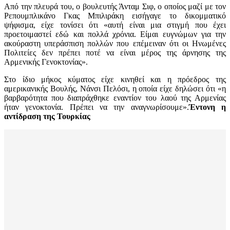
Από την πλευρά του, ο βουλευτής Άνταμ Σιφ, ο οποίος μαζί με τον
Ρεπουμπλικάνο Γκας Μπιλιράκη εισήγαγε το δικομματικό
ψήφισμα, είχε τονίσει ότι «αυτή είναι μια στιγμή που έχει
προετοιμαστεί εδώ και πολλά χρόνια. Είμαι ευγνώμων για την
ακούραστη υπεράσπιση πολλών που επέμειναν ότι οι Ηνωμένες
Πολιτείες δεν πρέπει ποτέ να είναι μέρος της άρνησης της
Αρμενικής Γενοκτονίας».
Στο ίδιο μήκος κύματος είχε κινηθεί και η πρόεδρος της
αμερικανικής Βουλής, Νάνσι Πελόσι, η οποία είχε δηλώσει ότι «η
βαρβαρότητα που διαπράχθηκε εναντίον του λαού της Αρμενίας
ήταν γενοκτονία. Πρέπει να την αναγνωρίσουμε».
Έντονη η
αντίδραση της Τουρκίας