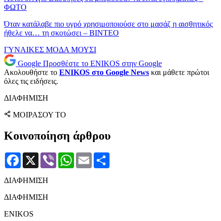
ΦΩΤΟ
Όταν κατάλαβε πιο υγρό χρησιμοποιούσε στο μασάζ η αισθητικός
ήθελε να… τη σκοτώσει – ΒΙΝΤΕΟ
ΓΥΝΑΙΚΕΣ
ΜΟΔΑ
ΜΟΥΣΙ
Google
Προσθέστε το ENIKOS στην Google
Ακολουθήστε το
ENIKOS στο Google News
και μάθετε πρώτοι
όλες τις ειδήσεις.
ΔΙΑΦΗΜΙΣΗ
ΜΟΙΡΑΣΟΥ ΤΟ
Κοινοποίηση άρθρου
Facebook
X
Viber
WhatsApp
Email
Μοιραστείτε
ΔΙΑΦΗΜΙΣΗ
ΔΙΑΦΗΜΙΣΗ
ENIKOS