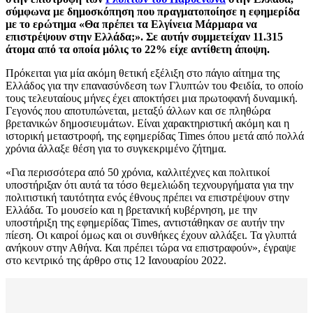
σύμφωνα με δημοσκόπηση που πραγματοποίησε η εφημερίδα
με το ερώτημα «Θα πρέπει τα Ελγίνεια Μάρμαρα να
επιστρέψουν στην Ελλάδα;». Σε αυτήν συμμετείχαν 11.315
άτομα από τα οποία μόλις το 22% είχε αντίθετη άποψη.
Πρόκειται για μία ακόμη θετική εξέλιξη στο πάγιο αίτημα της
Ελλάδος για την επανασύνδεση των Γλυπτών του Φειδία, το οποίο
τους τελευταίους μήνες έχει αποκτήσει μια πρωτοφανή δυναμική.
Γεγονός που αποτυπώνεται, μεταξύ άλλων και σε πληθώρα
βρετανικών δημοσιευμάτων. Είναι χαρακτηριστική ακόμη και η
ιστορική μεταστροφή, της εφημερίδας Times όπου μετά από πολλά
χρόνια άλλαξε θέση για το συγκεκριμένο ζήτημα.
«Για περισσότερα από 50 χρόνια, καλλιτέχνες και πολιτικοί
υποστήριξαν ότι αυτά τα τόσο θεμελιώδη τεχνουργήματα για την
πολιτιστική ταυτότητα ενός έθνους πρέπει να επιστρέψουν στην
Ελλάδα. Το μουσείο και η βρετανική κυβέρνηση, με την
υποστήριξη της εφημερίδας Times, αντιστάθηκαν σε αυτήν την
πίεση. Οι καιροί όμως και οι συνθήκες έχουν αλλάξει. Τα γλυπτά
ανήκουν στην Αθήνα. Και πρέπει τώρα να επιστραφούν», έγραψε
στο κεντρικό της άρθρο στις 12 Ιανουαρίου 2022.