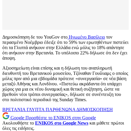
Δημοσκόπηση δε του YouGov στο
Ηνωμένο Βασίλειο
τον
περασμένο Νοέμβριο έδειξε ότι το 59% των ερωτηθέντων πιστεύει
ότι τα Γλυπτά ανήκουν στην Ελλάδα ενώ μόλις το 18% απάντησε
ότι ανήκουν στην Βρετανία. Το υπόλοιπο 22% δήλωσε ότι δεν έχει
άποψη.
Αξιοσημείωτη είναι επίσης και η δήλωση του αναπληρωτή
διευθυντή του Βρετανικού μουσείου, Τζόναθαν Γουίλιαμς ο οποίος
μόλις πριν από μια εβδομάδα πρότεινε «συνεργασία» σε νέα βάση
μεταξύ Αθήνας και Λονδίνου. «Πιστεύω ακράδαντα ότι υπάρχει
χώρος για μια εκ νέου δυναμική και θετική συζήτηση, ώστε να
βρεθούν νέοι τρόποι συνεργασίας», δήλωσε σε συνέντευξη του
στο πολιτιστικό περιοδικό της Sunday Times.
ΒΡΕΤΑΝΙΑ
ΓΛΥΠΤΑ ΠΑΡΘΕΝΩΝΑ
ΔΗΜΟΣΚΟΠΗΣΗ
Google
Προσθέστε το ENIKOS στην Google
Ακολουθήστε το
ENIKOS στο Google News
και μάθετε πρώτοι
όλες τις ειδήσεις.