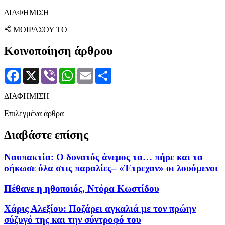
ΔΙΑΦΗΜΙΣΗ
ΜΟΙΡΑΣΟΥ ΤΟ
Κοινοποίηση άρθρου
Facebook
X
Viber
WhatsApp
Email
Μοιραστείτε
ΔΙΑΦΗΜΙΣΗ
Επιλεγμένα άρθρα
Διαβάστε επίσης
Ναυπακτία: Ο δυνατός άνεμος τα… πήρε και τα
σήκωσε όλα στις παραλίες– «Έτρεχαν» οι λουόμενοι
Πέθανε η ηθοποιός, Ντόρα Κωστίδου
Χάρις Αλεξίου: Ποζάρει αγκαλιά με τον πρώην
σύζυγό της και την σύντροφό του