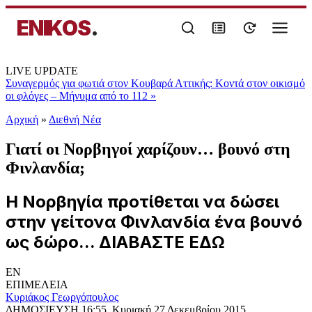
ENIKOS
.
LIVE UPDATE
Συναγερμός για φωτιά στον Κουβαρά Αττικής: Κοντά στον οικισμό
οι φλόγες – Μήνυμα από το 112
»
Αρχική
»
Διεθνή Νέα
Γιατί οι Νορβηγοί χαρίζουν… βουνό στη
Φινλανδία;
Η Νορβηγία προτίθεται να δώσει
στην γείτονα Φινλανδία ένα βουνό
ως δώρο... ΔΙΑΒΑΣΤΕ ΕΔΩ
EN
ΕΠΙΜΕΛΕΙΑ
Κυριάκος Γεωργόπουλος
ΔΗΜΟΣΙΕΥΣΗ
16:55, Κυριακή 27 Δεκεμβρίου 2015