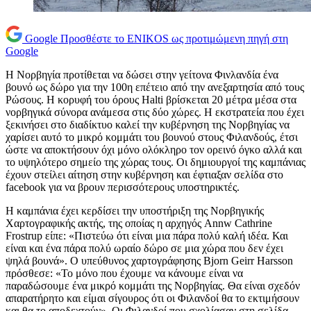
Google
Προσθέστε το ENIKOS ως προτιμώμενη πηγή στη
Google
Η Νορβηγία προτίθεται να δώσει στην γείτονα Φινλανδία ένα
βουνό ως δώρο για την 100η επέτειο από την ανεξαρτησία από τους
Ρώσους. Η κορυφή του όρους Halti βρίσκεται 20 μέτρα μέσα στα
νορβηγικά σύνορα ανάμεσα στις δύο χώρες. Η εκστρατεία που έχει
ξεκινήσει στο διαδίκτυο καλεί την κυβέρνηση της Νορβηγίας να
χαρίσει αυτό το μικρό κομμάτι του βουνού στους Φιλανδούς, έτσι
ώστε να αποκτήσουν όχι μόνο ολόκληρο τον ορεινό όγκο αλλά και
το υψηλότερο σημείο της χώρας τους. Οι δημιουργοί της καμπάνιας
έχουν στείλει αίτηση στην κυβέρνηση και έφτιαξαν σελίδα στο
facebook για να βρουν περισσότερους υποστηρικτές.
Η καμπάνια έχει κερδίσει την υποστήριξη της Νορβηγικής
Χαρτογραφικής ακτής, της οποίας η αρχηγός Annw Cathrine
Frostrup είπε: «Πιστεύω ότι είναι μια πάρα πολύ καλή ιδέα. Και
είναι και ένα πάρα πολύ ωραίο δώρο σε μια χώρα που δεν έχει
ψηλά βουνά». Ο υπεύθυνος χαρτογράφησης Bjorn Geirr Harsson
πρόσθεσε: «Το μόνο που έχουμε να κάνουμε είναι να
παραδώσουμε ένα μικρό κομμάτι της Νορβηγίας. Θα είναι σχεδόν
απαρατήρητο και είμαι σίγουρος ότι οι Φιλανδοί θα το εκτιμήσουν
και θα το αποδεχτούν». Οι Φιλανδοί που σχολίασαν στη σελίδα