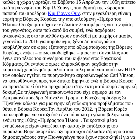
καθώς η χώρα γιορτάζει το Σάββατο 15 Απριλίου την 105η επέτειο
από τη γέννηση του Κιμ Ιλ Σουνγκ, του ιδρυτή της χώρας και
παππού του προέδρου
Κιμ Γιονγκ Ουν
, στην μεγαλύτερη εθνική
εορτή της Βόρειας Κορέας, την αποκαλούμενη «Ημέρα του
Ήλιου».Οι αξιωματούχοι δεν έδωσαν λεπτομέρειες για την φύση
του γεγονότος, ούτε πού αυτό θα συμβεί, ενώ παρόμοιες
ανακοινώσεις στο παρελθόν έχουν συνδεθεί με μικρής σημασίας
γεγονότα.Το 2016 για παράδειγμα, ξένοι δημοσιογράφοι
υποβλήθηκαν σε ώρες εξέτασης από αξιωματούχους της Βόρειας
Κορέας, ενόψει – όπως αποδείχθηκε – μιας ποπ συναυλίας που
έγινε στο τέλος του συνεδρίου του κυβερνώντος Εργατικού
Κόμματος.Οι εντάσεις όμως κλιμακώθηκαν ραγδαία στην
κορεατική χερσόνησο με πλοία του πολεμικού ναυτικού των ΗΠΑ
των οποίων ηγείται το πυρηνοκίνητο αεροπλανοφόρο Carl Vinson,
να κατευθύνονται προς τον δυτικό Ειρηνικό ενώ η Βόρεια Κορέα
να προειδοποιεί ότι θα προχωρήσει στην έκτη κατά σειρά πυρηνική
δοκιμή.Σε τηλεφωνική επικοινωνία που είχε σήμερα με τον
Αμερικανό πρόεδρο Ντόναλντ Τραμπ, ο Κινέζος πρόεδρος Σι
Τζινπίνγκ κάλεσε για μια ειρηνική επίλυση του προβλήματος που
θέτει η Βόρεια Κορέα.Τον Απρίλιο του 2012, η Βόρεια Κορέα
αποπειράθηκε να εκτοξεύσει ένα πύραυλο μεγάλου βεληνεκούς
ενόψει της 100ης «Ημέρας του Ήλιου». Τα κρατικά μέσα
ενημέρωσης είχαν αναφέρει την αποτυχία εκτόξευσης του
πυραύλου.Βορειοκορεάτες αξιωματούχοι δήλωσαν σήμερα στους
δημοσιογράφους στην Πιονγκγιάνγκ που έχουν προσκληθεί για να