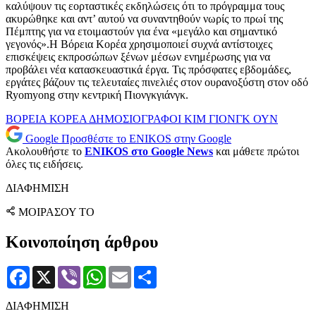
καλύψουν τις εορταστικές εκδηλώσεις ότι το πρόγραμμα τους
ακυρώθηκε και αντ’ αυτού να συναντηθούν νωρίς το πρωί της
Πέμπτης για να ετοιμαστούν για ένα «μεγάλο και σημαντικό
γεγονός».Η Βόρεια Κορέα χρησιμοποιεί συχνά αντίστοιχες
επισκέψεις εκπροσώπων ξένων μέσων ενημέρωσης για να
προβάλει νέα κατασκευαστικά έργα. Τις πρόσφατες εβδομάδες,
εργάτες βάζουν τις τελευταίες πινελιές στον ουρανοξύστη στον οδό
Ryomyong στην κεντρική Πιονγκγιάνγκ.
ΒΟΡΕΙΑ ΚΟΡΕΑ
ΔΗΜΟΣΙΟΓΡΑΦΟΙ
ΚΙΜ ΓΙΟΝΓΚ ΟΥΝ
Google
Προσθέστε το ENIKOS στην Google
Ακολουθήστε το
ENIKOS στο Google News
και μάθετε πρώτοι
όλες τις ειδήσεις.
ΔΙΑΦΗΜΙΣΗ
ΜΟΙΡΑΣΟΥ ΤΟ
Κοινοποίηση άρθρου
Facebook
X
Viber
WhatsApp
Email
Μοιραστείτε
ΔΙΑΦΗΜΙΣΗ