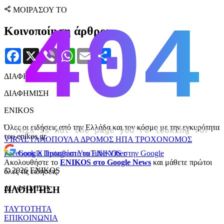
ΜΟΙΡΑΣΟΥ ΤΟ
Κοινοποίηση άρθρου
Facebook
X
Viber
WhatsApp
Email
Μοιραστείτε
ΔΙΑΦΗΜΙΣΗ
ΔΙΑΦΗΜΙΣΗ
ENIKOS
Όλες οι ειδήσεις από την Ελλάδα και τον κόσμο με την εγκυρότητα
του enikos.gr.
VIRAL
ΓΑΛΟΠΟΥΛΑ
ΔΡΟΜΟΣ
ΗΠΑ
ΤΡΟΧΟΝΟΜΟΣ
Facebook
X
Instagram
YouTube
Viber
Google
Προσθέστε το ENIKOS στην Google
Ακολουθήστε το
ENIKOS στο Google News
και μάθετε πρώτοι
© 2026 ENIKOS
όλες τις ειδήσεις.
ΔΙΑΦΗΜΙΣΗ
ΠΛΟΗΓΗΣΗ
ΤΑΥΤΟΤΗΤΑ
ΕΠΙΚΟΙΝΩΝΙΑ