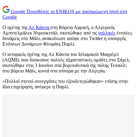
Google
Προσθέστε το ENIKOS ως προτιμώμενη πηγή στη
Google
Ο ηγέτης της
Αλ Κάιντα
στη Βόρεια Αφρική, ο Αλγερινός
Αμπντελμάλεκ Ντρουκντάλ, σκοτώθηκε από τις
γαλλικές
ένοπλες
δυνάμεις στο Μάλι, ανακοίνωσε απόψε στο Twitter η υπουργός
Ενόπλων Δυνάμεων Φλοράνς Παρλί.
Ο ιστορικός ηγέτης της Αλ Κάιντα του Ισλαμικού Μαγρέμπ
(AQMI), που διοικούσε πολλές τζιχαντιστικές ομάδες στο Σάχελ,
σκοτώθηκε στις 3 Ιουνίου στα βορειοδυτικά της πόλης Τεσαλίτ,
στο βόρειο Μάλι, κοντά στα σύνορα με την Αλγερία.
«Πολλοί στενοί συνεργάτες του εξουδετερώθηκαν» επίσης στην
ίδια επιχείρηση, ανέφερε η Παρλί.