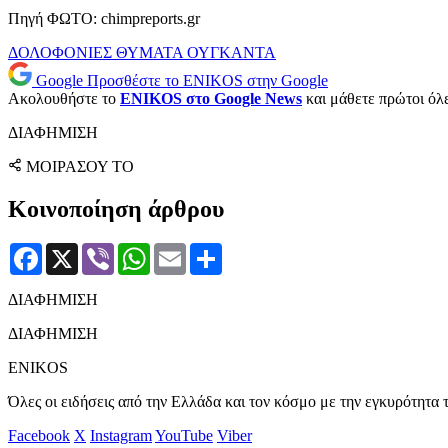
Πηγή ΦΩΤΟ: chimpreports.gr
ΔΟΛΟΦΟΝΙΕΣ
ΘΥΜΑΤΑ
ΟΥΓΚΑΝΤΑ
Google
Προσθέστε το ENIKOS στην Google
Ακολουθήστε το
ENIKOS στο Google News
και μάθετε πρώτοι όλες
ΔΙΑΦΗΜΙΣΗ
ΜΟΙΡΑΣΟΥ ΤΟ
Κοινοποίηση άρθρου
Facebook
X
Viber
WhatsApp
Email
Μοιραστείτε
ΔΙΑΦΗΜΙΣΗ
ΔΙΑΦΗΜΙΣΗ
ENIKOS
Όλες οι ειδήσεις από την Ελλάδα και τον κόσμο με την εγκυρότητα τ
Facebook
X
Instagram
YouTube
Viber