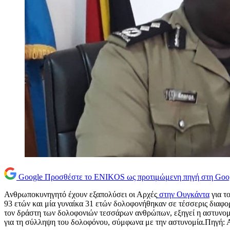
Google
Προσθέστε το ENIKOS ως προτιμώμενη πηγή στη Goo
Ανθρωποκυνηγητό έχουν εξαπολύσει οι Αρχές
στην Ουγκάντα
για τ
93 ετών και μία γυναίκα 31 ετών δολοφονήθηκαν σε τέσσερις διαφο
τον δράστη των δολοφονιών τεσσάρων ανθρώπων, εξηγεί η αστυνομί
για τη σύλληψη του δολοφόνου, σύμφωνα με την αστυνομία.Πηγ